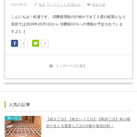
2016.06.21
熊本 アシスタント 松浦征久
資金計画
こんにちは！松浦です。 消費税増税の計画ができて２度の延期となり
現状では2019年10月1日から 消費税10％への増税が予定されていま
すよ […]
0
0
トップページに戻る
人気の記事
66215
【根太工法】【根太レス工法】【剛床工法】家の構
造を支える重要な工法の3種を徹底比較！