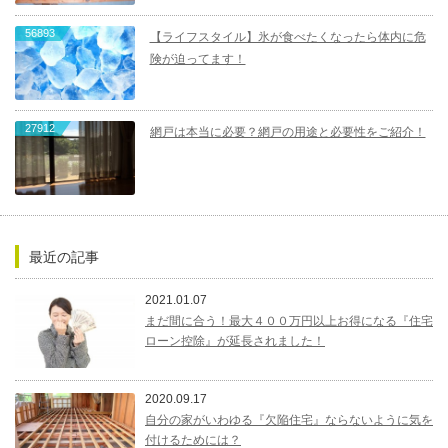
56893
【ライフスタイル】氷が食べたくなったら体内に危
険が迫ってます！
27912
網戸は本当に必要？網戸の用途と必要性をご紹介！
最近の記事
2021.01.07
まだ間に合う！最大４００万円以上お得になる『住宅
ローン控除』が延長されました！
2020.09.17
自分の家がいわゆる『欠陥住宅』ならないように気を
付けるためには？