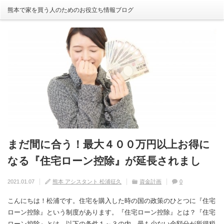
熊本で家を買う人のためのお役立ち情報ブログ
まだ間に合う！最大４００万円以上お得に
自分の家がいわゆる『欠陥住宅』ならない
建売住宅と注文住宅の寿命は違う！？
住宅の中でも熱中症にかかる！？原因や対
【火災保険】万が一の災害や事故の時にど
なる『住宅ローン控除』が延長されまし
ように気を付けるためには？
策は？
こまで補償されるの？
2020.08.29
熊本 アシスタント 松浦征久
住宅の豆知識
家づくり
0
た！
2020.09.17
2020.08.27
2020.07.11
熊本 アシスタント 松浦征久
熊本 アシスタント 松浦征久
熊本 アシスタント 松浦征久
住宅の豆知識
住宅の豆知識
家づくり
家づくり
2021.01.07
熊本 アシスタント 松浦征久
資金計画
0
0
ライフスタイル
0
住宅の豆知識
0
こんにちは！松浦です。住宅を購入した時の国の政策のひとつに『住宅
ローン控除』という制度があります。『住宅ローン控除』とは？『住宅
ローン控除』とは、以下の条件１～３の内、最も少ない金額分が所得税