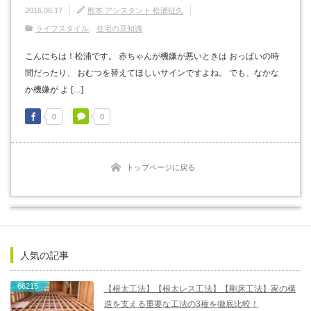
2016.06.17
熊本 アシスタント 松浦征久
ライフスタイル
住宅の豆知識
こんにちは！松浦です。 赤ちゃんが機嫌が悪いときは おっぱいの時
間だったり、 おむつを替えてほしいサインですよね。 でも、なかな
か機嫌が よ […]
0
0
トップページに戻る
人気の記事
66215
【根太工法】【根太レス工法】【剛床工法】家の構
造を支える重要な工法の3種を徹底比較！