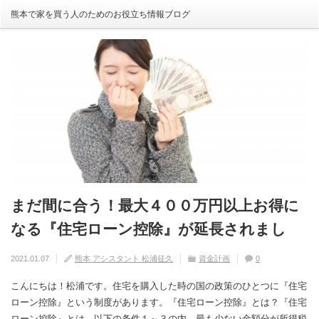
熊本で家を買う人のためのお役立ち情報ブログ
まだ間に合う！最大４００万円以上お得に
自分の家がいわゆる『欠陥住宅』ならない
建売住宅と注文住宅の寿命は違う！？
住宅の中でも熱中症にかかる！？原因や対
【火災保険】万が一の災害や事故の時にど
なる『住宅ローン控除』が延長されまし
ように気を付けるためには？
策は？
こまで補償されるの？
2020.08.29
熊本 アシスタント 松浦征久
住宅の豆知識
家づくり
0
た！
2020.09.17
2020.08.27
2020.07.11
熊本 アシスタント 松浦征久
熊本 アシスタント 松浦征久
熊本 アシスタント 松浦征久
住宅の豆知識
住宅の豆知識
家づくり
家づくり
2021.01.07
熊本 アシスタント 松浦征久
資金計画
0
0
ライフスタイル
0
住宅の豆知識
0
こんにちは！松浦です。住宅を購入した時の国の政策のひとつに『住宅
ローン控除』という制度があります。『住宅ローン控除』とは？『住宅
ローン控除』とは、以下の条件１～３の内、最も少ない金額分が所得税