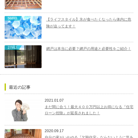
56893
【ライフスタイル】氷が食べたくなったら体内に危
険が迫ってます！
27912
網戸は本当に必要？網戸の用途と必要性をご紹介！
最近の記事
2021.01.07
まだ間に合う！最大４００万円以上お得になる『住宅
ローン控除』が延長されました！
2020.09.17
自分の家がいわゆる『欠陥住宅』ならないように気を