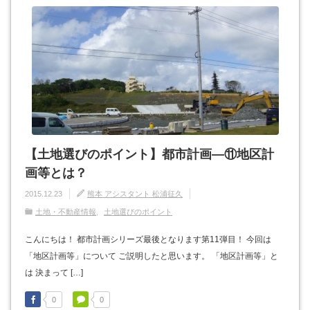
【土地選びのポイント】都市計画―⑪地区計
画等とは？
2015.12.23
熊本 アシスタント 松浦征久
土地・不動産情報
土地選びのポイント
こんにちは！ 都市計画シリーズ最後となります第11弾目！ 今回は
「地区計画等」について ご説明したと思います。 「地区計画等」と
は 決まって […]
0
0