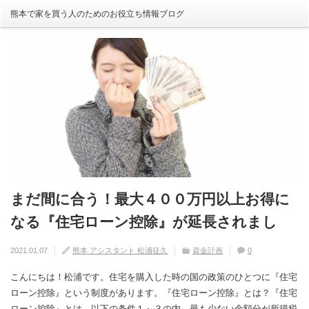
熊本で家を買う人のためのお役立ち情報ブログ
まだ間に合う！最大４００万円以上お得に
自分の家がいわゆる『欠陥住宅』ならない
建売住宅と注文住宅の寿命は違う！？
住宅の中でも熱中症にかかる！？原因や対
【火災保険】万が一の災害や事故の時にど
なる『住宅ローン控除』が延長されまし
ように気を付けるためには？
策は？
こまで補償されるの？
2020.08.29
熊本 アシスタント 松浦征久
住宅の豆知識
家づくり
0
た！
2020.09.17
2020.08.27
2020.07.11
熊本 アシスタント 松浦征久
熊本 アシスタント 松浦征久
熊本 アシスタント 松浦征久
住宅の豆知識
住宅の豆知識
家づくり
家づくり
2021.01.07
熊本 アシスタント 松浦征久
資金計画
0
0
ライフスタイル
0
住宅の豆知識
0
こんにちは！松浦です。住宅を購入した時の国の政策のひとつに『住宅
ローン控除』という制度があります。『住宅ローン控除』とは？『住宅
ローン控除』とは、以下の条件１～３の内、最も少ない金額分が所得税