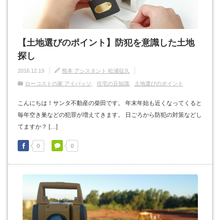
【土地選びのポイント】防犯を意識した土地
探し
2016.12.19
熊本 アシスタント 松浦征久
ローコストの家 アイパッソ
住宅の豆知識
土地選びのポイント
こんにちは！サンタ不動産の柴田です。 年末年始も近くなってくると
毎年空き巣などの犯罪が増えてきます。 日ごろから防犯の対策などし
てますか？ […]
0
0