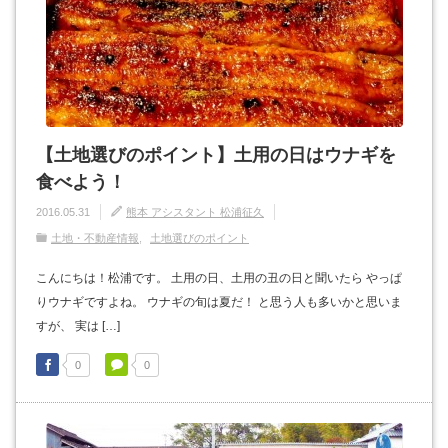
【土地選びのポイント】土用の日はウナギを
食べよう！
2016.05.31
熊本 アシスタント 松浦征久
土地・不動産情報
土地選びのポイント
こんにちは！松浦です。 土用の日、土用の丑の日と聞いたら やっぱ
りウナギですよね。 ウナギの旬は夏だ！ と思う人も多いかと思いま
すが、 実は […]
0
0