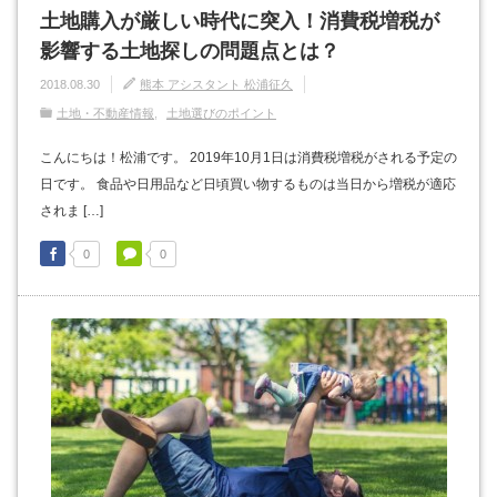
土地購入が厳しい時代に突入！消費税増税が
影響する土地探しの問題点とは？
2018.08.30
熊本 アシスタント 松浦征久
土地・不動産情報
土地選びのポイント
こんにちは！松浦です。 2019年10月1日は消費税増税がされる予定の
日です。 食品や日用品など日頃買い物するものは当日から増税が適応
されま […]
0
0