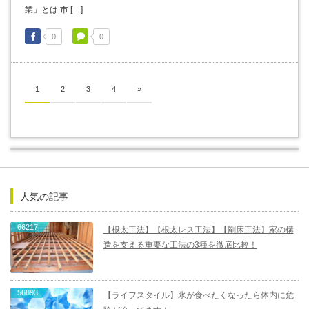
業」とは 市 […]
0
0
1
2
3
4
»
人気の記事
66217
【根太工法】【根太レス工法】【剛床工法】家の構
造を支える重要な工法の3種を徹底比較！
56893
【ライフスタイル】氷が食べたくなったら体内に危