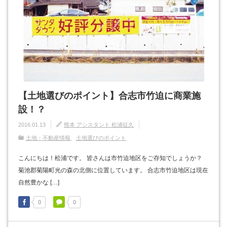
【土地選びのポイント】合志市竹迫に商業施
設！？
2016.01.13
熊本 アシスタント 松浦征久
土地・不動産情報
土地選びのポイント
こんにちは！松浦です。 皆さんは市竹迫地区をご存知でしょうか？
菊池郡菊陽町光の森の北側に位置しています。 合志市竹迫地区は現在
自然豊かな […]
0
0