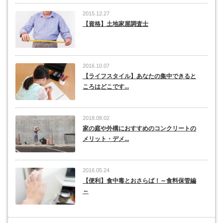
2015.12.27
【資格】土地家屋調査士
2016.10.07
【ライフスタイル】あなたの集中できると
ころはどこです...
2018.08.02
家の庭や外構におすすめのコンクリートの
メリット・デメ...
2016.05.24
【便利】食中毒とおさらば！～食料保管編
～