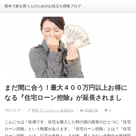
熊本で家を買う人のためのお役立ち情報ブログ
まだ間に合う！最大４００万円以上お得に
自分の家がいわゆる『欠陥住宅』ならない
建売住宅と注文住宅の寿命は違う！？
住宅の中でも熱中症にかかる！？原因や対
【火災保険】万が一の災害や事故の時にど
なる『住宅ローン控除』が延長されまし
ように気を付けるためには？
策は？
こまで補償されるの？
2020.08.29
熊本 アシスタント 松浦征久
住宅の豆知識
家づくり
0
た！
2020.09.17
2020.08.27
2020.07.11
熊本 アシスタント 松浦征久
熊本 アシスタント 松浦征久
熊本 アシスタント 松浦征久
住宅の豆知識
住宅の豆知識
家づくり
家づくり
2021.01.07
熊本 アシスタント 松浦征久
資金計画
0
0
ライフスタイル
0
住宅の豆知識
0
こんにちは！松浦です。住宅を購入した時の国の政策のひとつに『住宅
ローン控除』という制度があります。『住宅ローン控除』とは？『住宅
ローン控除』とは、以下の条件１～３の内、最も少ない金額分が所得税