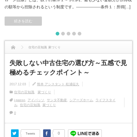
の額等から控除されるという制度です。--------------------条件１：所得[...]
続きを読む
1
2
3
4
5
住宅の豆知識
家づくり
失敗しない中古住宅の選び方～五感で見
失敗しない中古住宅の選び方～五感で見極めるチェックポイント～
極めるチェックポイント～
2017.12.03
熊本 アシスタント 松浦征久
住宅の豆知識
家づくり
i-passo
アイパッソ
サンタ不動産
シアーズホーム
ライフスタイ
ル
住宅の豆知識
家づくり
0
Twitter
Facebook
0
Tweets