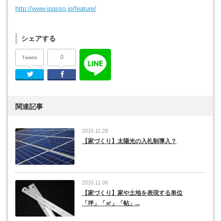
http://www.ipasso.jp/feature/
シェアする
0
Tweets
Twitter
Facebook
関連記事
2015.11.28
【家づくり】太陽光の入札制導入？
2015.11.06
【家づくり】家や土地を表現する単位
「坪」「㎡」「帖」...