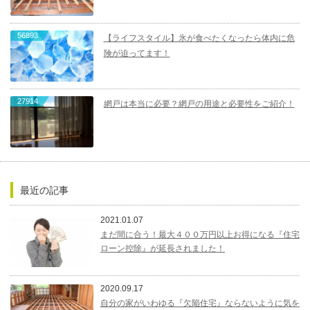
56893
【ライフスタイル】氷が食べたくなったら体内に危
険が迫ってます！
27914
網戸は本当に必要？網戸の用途と必要性をご紹介！
最近の記事
2021.01.07
まだ間に合う！最大４００万円以上お得になる『住宅
ローン控除』が延長されました！
2020.09.17
自分の家がいわゆる『欠陥住宅』ならないように気を