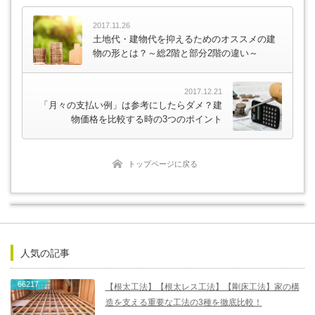
2017.11.26
土地代・建物代を抑えるためのオススメの建
物の形とは？～総2階と部分2階の違い～
2017.12.21
「月々の支払い例」は参考にしたらダメ？建
物価格を比較する時の3つのポイント
トップページに戻る
人気の記事
66217
【根太工法】【根太レス工法】【剛床工法】家の構
造を支える重要な工法の3種を徹底比較！