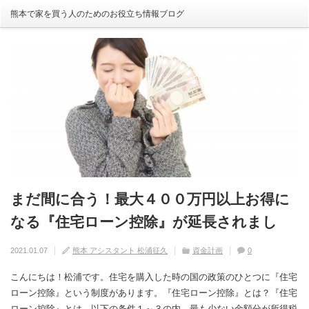
熊本で家を買う人のためのお役立ち情報ブログ
まだ間に合う！最大４００万円以上お得に
自分の家がいわゆる『欠陥住宅』ならない
建売住宅と注文住宅の寿命は違う！？
住宅の中でも熱中症にかかる！？原因や対
【火災保険】万が一の災害や事故の時にど
なる『住宅ローン控除』が延長されまし
ように気を付けるためには？
策は？
こまで補償されるの？
2020.08.29
熊本 アシスタント 松浦征久
住宅の豆知識
家づくり
0
た！
2020.09.17
2020.08.27
2020.07.11
熊本 アシスタント 松浦征久
熊本 アシスタント 松浦征久
熊本 アシスタント 松浦征久
住宅の豆知識
住宅の豆知識
家づくり
家づくり
2021.01.07
熊本 アシスタント 松浦征久
資金計画
0
0
ライフスタイル
0
住宅の豆知識
0
こんにちは！松浦です。住宅を購入した時の国の政策のひとつに『住宅
ローン控除』という制度があります。『住宅ローン控除』とは？『住宅
ローン控除』とは、以下の条件１～３の内、最も少ない金額分が所得税