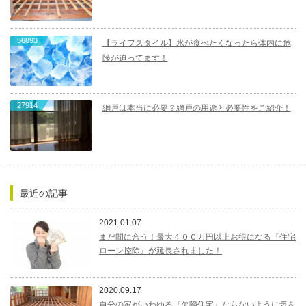
56893
【ライフスタイル】氷が食べたくなったら体内に危
険が迫ってます！
27914
網戸は本当に必要？網戸の用途と必要性をご紹介！
最近の記事
2021.01.07
まだ間に合う！最大４００万円以上お得になる『住宅
ローン控除』が延長されました！
2020.09.17
自分の家がいわゆる『欠陥住宅』ならないように気を