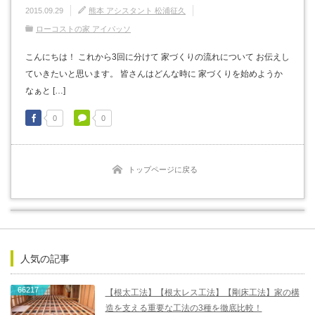
2015.09.29
熊本 アシスタント 松浦征久
ローコストの家 アイパッソ
こんにちは！ これから3回に分けて 家づくりの流れについて お伝えし
ていきたいと思います。 皆さんはどんな時に 家づくりを始めようか
なぁと […]
0
0
トップページに戻る
人気の記事
66217
【根太工法】【根太レス工法】【剛床工法】家の構
造を支える重要な工法の3種を徹底比較！