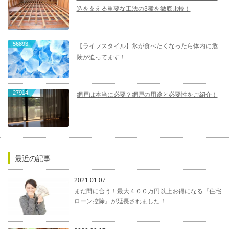
造を支える重要な工法の3種を徹底比較！
56893
【ライフスタイル】氷が食べたくなったら体内に危
険が迫ってます！
27914
網戸は本当に必要？網戸の用途と必要性をご紹介！
最近の記事
2021.01.07
まだ間に合う！最大４００万円以上お得になる『住宅
ローン控除』が延長されました！