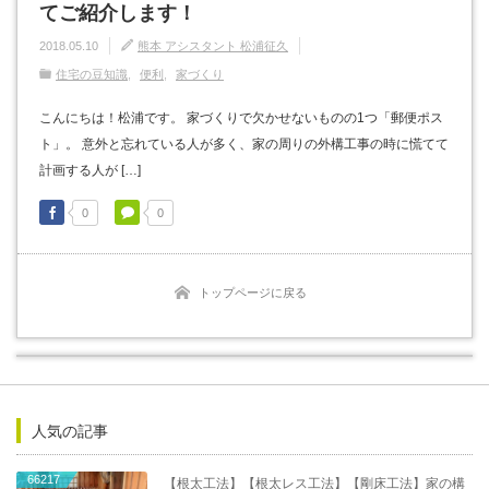
てご紹介します！
2018.05.10
熊本 アシスタント 松浦征久
住宅の豆知識
便利
家づくり
こんにちは！松浦です。 家づくりで欠かせないものの1つ「郵便ポス
ト」。 意外と忘れている人が多く、家の周りの外構工事の時に慌てて
計画する人が […]
0
0
トップページに戻る
人気の記事
66217
【根太工法】【根太レス工法】【剛床工法】家の構