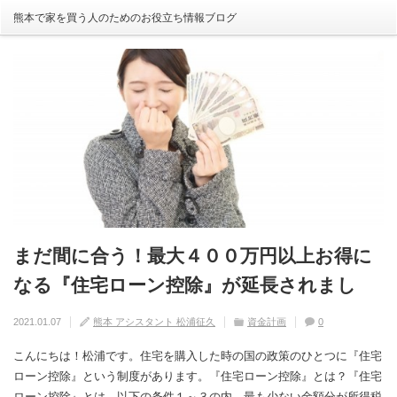
熊本で家を買う人のためのお役立ち情報ブログ
まだ間に合う！最大４００万円以上お得に
自分の家がいわゆる『欠陥住宅』ならない
建売住宅と注文住宅の寿命は違う！？
住宅の中でも熱中症にかかる！？原因や対
【火災保険】万が一の災害や事故の時にど
なる『住宅ローン控除』が延長されまし
ように気を付けるためには？
策は？
こまで補償されるの？
2020.08.29
熊本 アシスタント 松浦征久
住宅の豆知識
家づくり
0
た！
2020.09.17
2020.08.27
2020.07.11
熊本 アシスタント 松浦征久
熊本 アシスタント 松浦征久
熊本 アシスタント 松浦征久
住宅の豆知識
住宅の豆知識
家づくり
家づくり
2021.01.07
熊本 アシスタント 松浦征久
資金計画
0
0
ライフスタイル
0
住宅の豆知識
0
こんにちは！松浦です。住宅を購入した時の国の政策のひとつに『住宅
ローン控除』という制度があります。『住宅ローン控除』とは？『住宅
ローン控除』とは、以下の条件１～３の内、最も少ない金額分が所得税