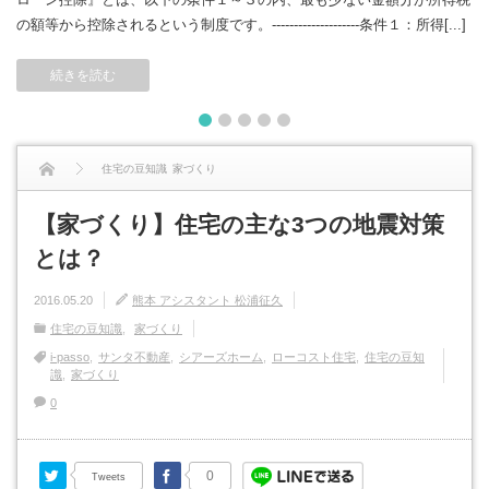
の額等から控除されるという制度です。--------------------条件１：所得[...]
続きを読む
1
2
3
4
5
住宅の豆知識
家づくり
【家づくり】住宅の主な3つの地震対策とは？
【家づくり】住宅の主な3つの地震対策
とは？
2016.05.20
熊本 アシスタント 松浦征久
住宅の豆知識
家づくり
i-passo
サンタ不動産
シアーズホーム
ローコスト住宅
住宅の豆知
識
家づくり
0
Twitter
Facebook
0
Tweets