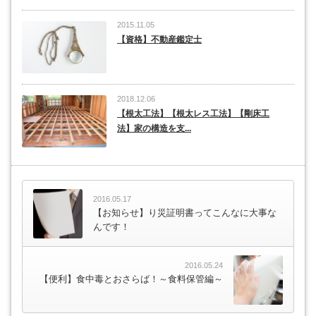
2015.11.05
【資格】不動産鑑定士
2018.12.06
【根太工法】【根太レス工法】【剛床工
法】家の構造を支...
2016.05.17
【お知らせ】り災証明書ってこんなに大事な
んです！
2016.05.24
【便利】食中毒とおさらば！～食料保管編～