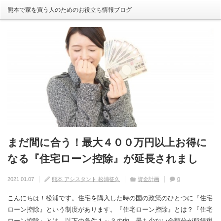
熊本で家を買う人のためのお役立ち情報ブログ
まだ間に合う！最大４００万円以上お得に
自分の家がいわゆる『欠陥住宅』ならない
建売住宅と注文住宅の寿命は違う！？
住宅の中でも熱中症にかかる！？原因や対
【火災保険】万が一の災害や事故の時にど
なる『住宅ローン控除』が延長されまし
ように気を付けるためには？
策は？
こまで補償されるの？
2020.08.29
熊本 アシスタント 松浦征久
住宅の豆知識
家づくり
0
た！
2020.09.17
2020.08.27
2020.07.11
熊本 アシスタント 松浦征久
熊本 アシスタント 松浦征久
熊本 アシスタント 松浦征久
住宅の豆知識
住宅の豆知識
家づくり
家づくり
2021.01.07
熊本 アシスタント 松浦征久
資金計画
0
0
ライフスタイル
0
住宅の豆知識
0
こんにちは！松浦です。住宅を購入した時の国の政策のひとつに『住宅
ローン控除』という制度があります。『住宅ローン控除』とは？『住宅
ローン控除』とは、以下の条件１～３の内、最も少ない金額分が所得税