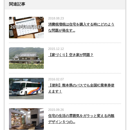
関連記事
2018.08.23
消費税増税は住宅を購入する時にどのよう
な問題が発生す...
2015.12.12
【家づくり】空き家が問題？
2016.02.07
【便利】熊本県のバスでも全国IC乗車券使
えます！
2015.09.26
住宅の生活の雰囲気をガラッと変える内観
デザイン５つの...