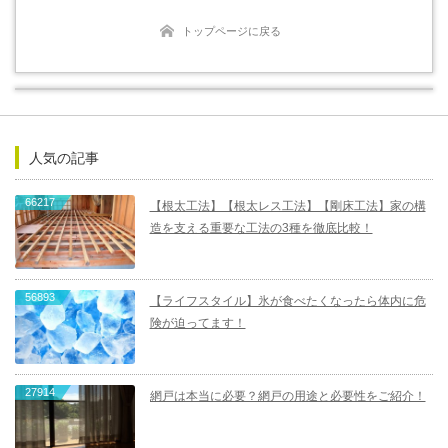
トップページに戻る
人気の記事
66217
【根太工法】【根太レス工法】【剛床工法】家の構
造を支える重要な工法の3種を徹底比較！
56893
【ライフスタイル】氷が食べたくなったら体内に危
険が迫ってます！
27914
網戸は本当に必要？網戸の用途と必要性をご紹介！