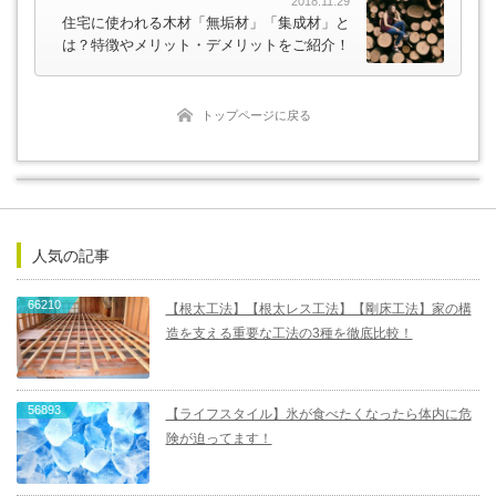
2018.11.29
住宅に使われる木材「無垢材」「集成材」と
は？特徴やメリット・デメリットをご紹介！
トップページに戻る
人気の記事
66210
【根太工法】【根太レス工法】【剛床工法】家の構
造を支える重要な工法の3種を徹底比較！
56893
【ライフスタイル】氷が食べたくなったら体内に危
険が迫ってます！