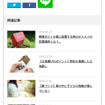
Twitter
Facebook
関連記事
2018.05.10
郵便ポストを家に設置する時のオススメの
設置場所とは？...
2016.12.19
【土地選びのポイント】防犯を意識した土
地探し
2016.12.04
【家づくり】家の中に子どもの危険が潜ん
でいる！