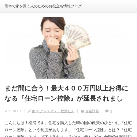
熊本で家を買う人のためのお役立ち情報ブログ
まだ間に合う！最大４００万円以上お得に
自分の家がいわゆる『欠陥住宅』ならない
建売住宅と注文住宅の寿命は違う！？
住宅の中でも熱中症にかかる！？原因や対
【火災保険】万が一の災害や事故の時にど
なる『住宅ローン控除』が延長されまし
ように気を付けるためには？
策は？
こまで補償されるの？
2020.08.29
熊本 アシスタント 松浦征久
住宅の豆知識
家づくり
0
た！
2020.09.17
2020.08.27
2020.07.11
熊本 アシスタント 松浦征久
熊本 アシスタント 松浦征久
熊本 アシスタント 松浦征久
住宅の豆知識
住宅の豆知識
家づくり
家づくり
2021.01.07
熊本 アシスタント 松浦征久
資金計画
0
0
ライフスタイル
0
住宅の豆知識
0
こんにちは！松浦です。人生で一度の購入できるか否かがほとんどの住
こんにちは！松浦です。住宅を購入した時の国の政策のひとつに『住宅
宅購入。高額な買い物をしたのに、いわゆる『欠陥住宅』だとショック
ローン控除』という制度があります。『住宅ローン控除』とは？『住宅
ですよね、、、実は、住宅のトラブル件数は年々増加傾向にあり、２０
ローン控除』とは、以下の条件１～３の内、最も少ない金額分が所得税