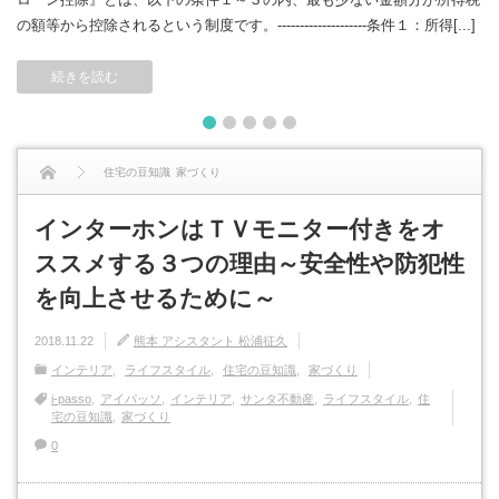
１９年には、新築２万５０９件、リフォーム１万１７４４件で、１０年
の額等から控除されるという制度です。--------------------条件１：所得[...]
前と比べて、新築[...]
続きを読む
続きを読む
1
2
3
4
5
住宅の豆知識
家づくり
インターホンはＴＶモニター付きをオ
インターホンはＴＶモニター付きをオススメする３つの理由～安全性や防犯性を
ススメする３つの理由～安全性や防犯性
向上させるために～
を向上させるために～
2018.11.22
熊本 アシスタント 松浦征久
インテリア
ライフスタイル
住宅の豆知識
家づくり
i-passo
アイパッソ
インテリア
サンタ不動産
ライフスタイル
住
宅の豆知識
家づくり
0