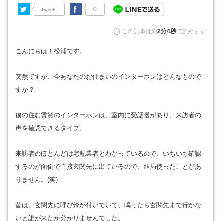
Twitter
Facebook
0
Tweets
この記事は約
2分4秒
で読めます
こんにちは！松浦です。
突然ですが、今あなたのお住まいのインターホンはどんなもので
すか？
僕の住む賃貸のインターホンは、室内に受話器があり、来訪者の
声を確認できるタイプ。
来訪者のほとんどは宅配業者とわかっているので、いちいち確認
するのが面倒で直接玄関先に出ているので、結局使ったことがあ
りません。(笑)
昔は、玄関先に呼び鈴が付いていて、鳴ったら玄関先まで行かな
いと誰が来たか分かりませんでした。