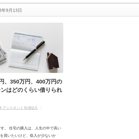
8年9月13日
円、350万円、400万円の
ーンはどのくらい借りられ
本 アシスタント 松浦征久
す。 住宅の購入は、人生の中で高い
家を買いたいけど、収入が少ないか