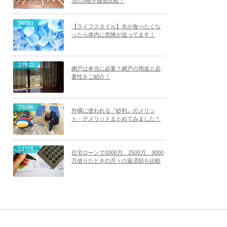
法の3種を徹底比較！
56893
【ライフスタイル】氷が食べたくな
ったら体内に危険が迫ってます！
27912
網戸は本当に必要？網戸の用途と必
要性をご紹介！
15596
外構に使われる『砂利』のメリッ
ト・デメリットまとめてみました！
12775
住宅ローンで2000万、2500万、3000
万借りたときの月々の返済額を比較