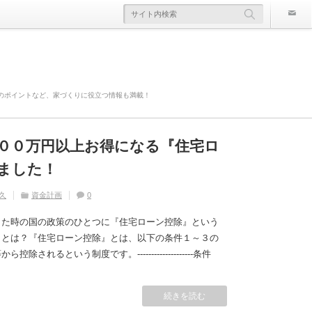
のポイントなど、家づくりに役立つ情報も満載！
００万円以上お得になる『住宅ロ
欠陥住宅』ならないように気を付
寿命は違う！？
かかる！？原因や対策は？
災害や事故の時にどこまで補償さ
ました！
久
久
住宅の豆知識
ライフスタイル
家づくり
住宅の豆知識
0
0
久
久
久
住宅の豆知識
資金計画
住宅の豆知識
家づくり
家づくり
0
0
0
した時の国の政策のひとつに『住宅ローン控除』という
』とは？『住宅ローン控除』とは、以下の条件１～３の
れるという制度です。--------------------条件
続きを読む