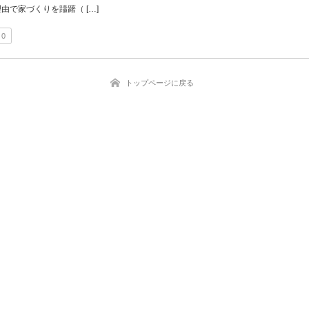
由で家づくりを躊躇（ […]
0
トップページに戻る