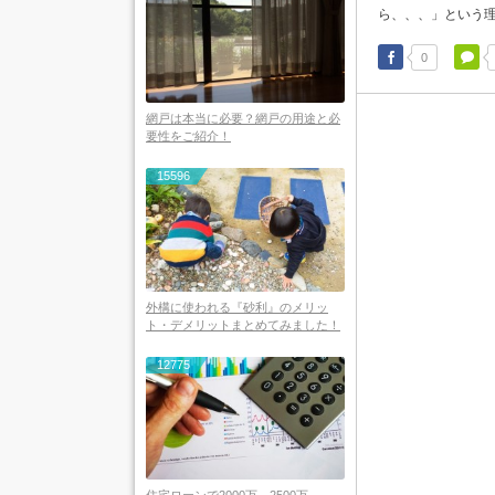
ら、、、」という理
0
網戸は本当に必要？網戸の用途と必
要性をご紹介！
15596
外構に使われる『砂利』のメリッ
ト・デメリットまとめてみました！
12775