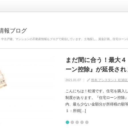
情報ブログ
、中古戸建、マンションの不動産情報もブログで発信しています。土地探し、資金計画、住宅ローン
まだ間に合う！最大４
自分の家がいわゆる『
建売住宅と注文住宅の
住宅の中でも熱中症に
【火災保険】万が一の
ーン控除』が延長され
けるためには？
れるの？
2020.08.29
2020.08.27
熊本 アシスタント 松浦征
熊本 アシスタント 松浦征
2021.01.07
2020.09.17
2020.07.11
熊本 アシスタント 松浦征
熊本 アシスタント 松浦征
熊本 アシスタント 松浦征
こんにちは！松浦です。住宅を購入
制度があります。『住宅ローン控除
内、最も少ない金額分が所得税の額等から控除さ
１：所得[...]
1
2
3
4
5