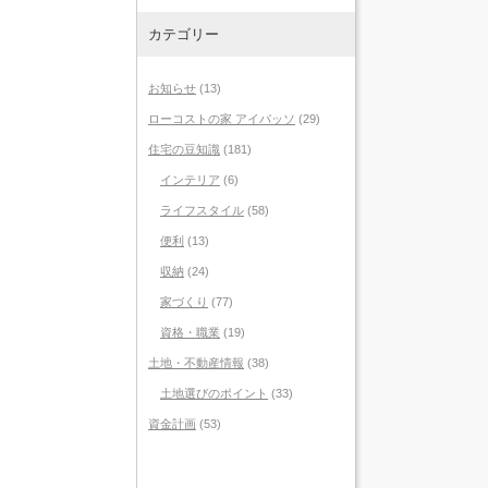
カテゴリー
お知らせ
(13)
ローコストの家 アイパッソ
(29)
住宅の豆知識
(181)
インテリア
(6)
ライフスタイル
(58)
便利
(13)
収納
(24)
家づくり
(77)
資格・職業
(19)
土地・不動産情報
(38)
土地選びのポイント
(33)
資金計画
(53)