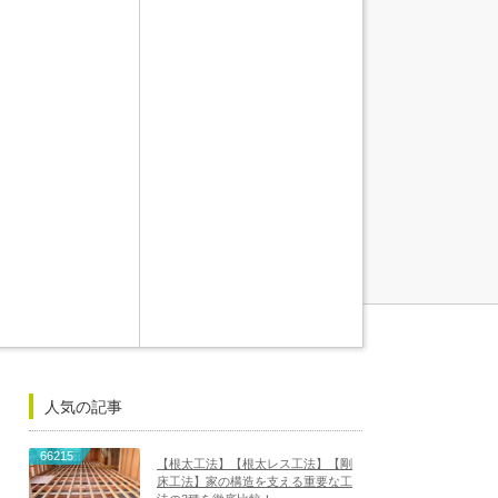
人気の記事
66215
【根太工法】【根太レス工法】【剛
床工法】家の構造を支える重要な工