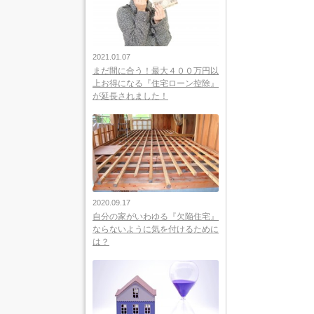
2021.01.07
まだ間に合う！最大４００万円以
上お得になる『住宅ローン控除』
が延長されました！
2020.09.17
自分の家がいわゆる『欠陥住宅』
ならないように気を付けるために
は？