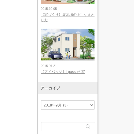
2015.10.05
【家づくり】展示場の上手なまわ
り方
2015.07.21
【アイパッソ】i-passoの家
アーカイブ