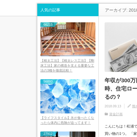
人気の記事
アーカイブ: 201
66215
【根太工法】【根太レス工法】【剛
床工法】家の構造を支える重要な工
法の3種を徹底比較！
年収が300万
56893
時、住宅ロ
るの？
2018.09.13
熊
資金計画
【ライフスタイル】氷が食べたくな
ったら体内に危険が迫ってます！
こんにちは！松浦で
買い物の1つ。 「
27912