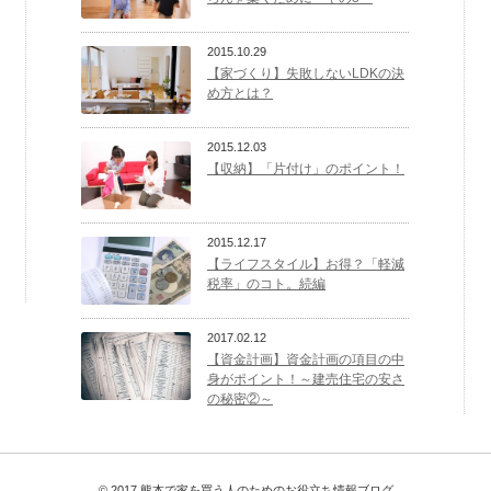
2015.10.29
【家づくり】失敗しないLDKの決
め方とは？
2015.12.03
【収納】「片付け」のポイント！
2015.12.17
【ライフスタイル】お得？「軽減
税率」のコト。続編
2017.02.12
【資金計画】資金計画の項目の中
身がポイント！～建売住宅の安さ
の秘密②～
© 2017 熊本で家を買う人のためのお役立ち情報ブログ