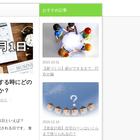
おすすめ記事
2015.10.01
【家づくり】家ができるまで…打
合せ編
する時にどの
か？
浦征久
月1日といえば？
2016.12.10
税される日です。 食
【資金計画】住宅ローンはいくら
まで借りられるの？