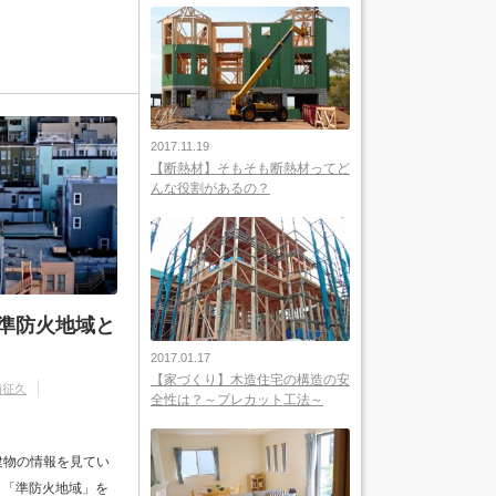
2017.11.19
【断熱材】そもそも断熱材ってど
んな役割があるの？
、準防火地域と
2017.01.17
【家づくり】木造住宅の構造の安
浦征久
全性は？～プレカット工法～
建物の情報を見てい
」「準防火地域」を