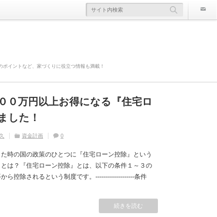
のポイントなど、家づくりに役立つ情報も満載！
００万円以上お得になる『住宅ロ
欠陥住宅』ならないように気を付
寿命は違う！？
かかる！？原因や対策は？
災害や事故の時にどこまで補償さ
ました！
久
久
住宅の豆知識
ライフスタイル
家づくり
住宅の豆知識
0
0
久
久
久
住宅の豆知識
資金計画
住宅の豆知識
家づくり
家づくり
0
0
0
した時の国の政策のひとつに『住宅ローン控除』という
』とは？『住宅ローン控除』とは、以下の条件１～３の
れるという制度です。--------------------条件
続きを読む