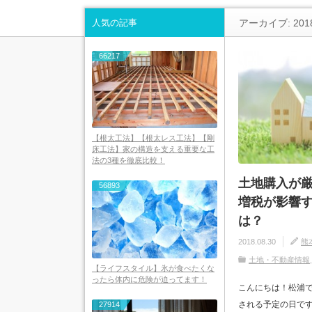
人気の記事
アーカイブ: 201
66217
【根太工法】【根太レス工法】【剛
床工法】家の構造を支える重要な工
法の3種を徹底比較！
土地購入が
56893
増税が影響
は？
2018.08.30
熊
土地・不動産情報
【ライフスタイル】氷が食べたくな
ったら体内に危険が迫ってます！
こんにちは！松浦です
される予定の日です
27914