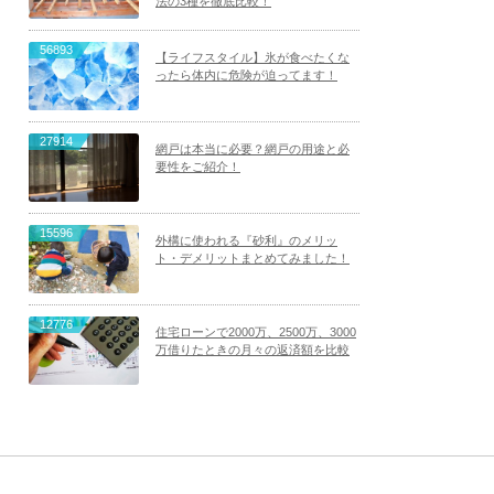
法の3種を徹底比較！
56893
【ライフスタイル】氷が食べたくな
ったら体内に危険が迫ってます！
27914
網戸は本当に必要？網戸の用途と必
要性をご紹介！
15596
外構に使われる『砂利』のメリッ
ト・デメリットまとめてみました！
12776
住宅ローンで2000万、2500万、3000
万借りたときの月々の返済額を比較