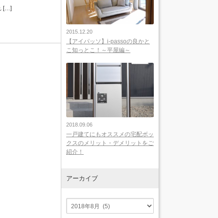
[…]
2015.12.20
【アイパッソ】i-passoの良かと
こ知っとこ！～平屋編～
2018.09.06
一戸建てにもオススメの宅配ボッ
クスのメリット・デメリットをご
紹介！
アーカイブ