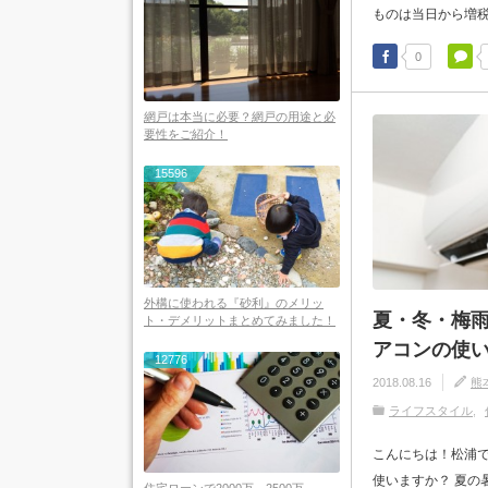
ものは当日から増税が
0
網戸は本当に必要？網戸の用途と必
要性をご紹介！
15596
外構に使われる『砂利』のメリッ
夏・冬・梅
ト・デメリットまとめてみました！
アコンの使
12776
2018.08.16
熊
ライフスタイル
こんにちは！松浦で
使いますか？ 夏の