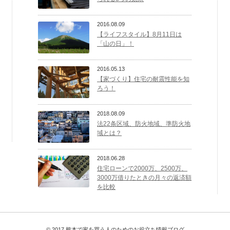
2016.08.09
【ライフスタイル】8月11日は
「山の日」！
2016.05.13
【家づくり】住宅の耐震性能を知
ろう！
2018.08.09
法22条区域、防火地域、準防火地
域とは？
2018.06.28
住宅ローンで2000万、2500万、
3000万借りたときの月々の返済額
を比較
© 2017 熊本で家を買う人のためのお役立ち情報ブログ