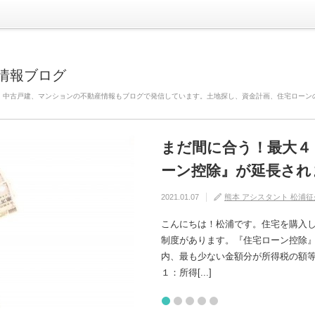
情報ブログ
、中古戸建、マンションの不動産情報もブログで発信しています。土地探し、資金計画、住宅ローン
まだ間に合う！最大４
自分の家がいわゆる『
建売住宅と注文住宅の
住宅の中でも熱中症に
【火災保険】万が一の
ーン控除』が延長され
けるためには？
れるの？
2020.08.29
2020.08.27
熊本 アシスタント 松浦征
熊本 アシスタント 松浦征
2021.01.07
2020.09.17
2020.07.11
熊本 アシスタント 松浦征
熊本 アシスタント 松浦征
熊本 アシスタント 松浦征
こんにちは！松浦です。住宅を購入
制度があります。『住宅ローン控除
内、最も少ない金額分が所得税の額等から控除さ
１：所得[...]
1
2
3
4
5