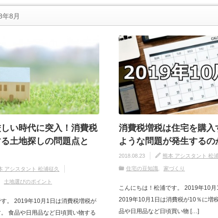
8年8月
厳しい時代に突入！消費税
消費税増税は住宅を購入
する土地探しの問題点と
ような問題が発生するの
2018.08.23
熊本 アシスタント 松
住宅の豆知識
家づくり
本 アシスタント 松浦征久
土地選びのポイント
こんにちは！松浦です。 2019年10
2019年10月1日は消費税が10％に増
。 2019年10月1日は消費税増税が
品や日用品など日頃買い物 […]
。 食品や日用品など日頃買い物する