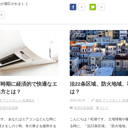
適応されま […]
0
0
0
雨時期に経済的で快適なエ
法22条区域、防火地域
い方とは？
は？
本 アシスタント 松浦征久
2018.08.09
熊本 アシスタント 松
住宅の豆知識
住宅の豆知識
家づくり
す。 あなたはエアコンはどんな時に
こんにちは！松浦です。 土地情報や
暑さをしのぐ時、冬の寒さを緩和する
る時に、「法22条区域」「防火地域