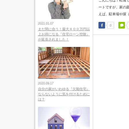
こんにちは！松浦で
ートですが、家の庭
えば、駐車場や塀（
2021.01.07
0
まだ間に合う！最大４００万円以
上お得になる『住宅ローン控除』
が延長されました！
2020.09.17
自分の家がいわゆる『欠陥住宅』
ならないように気を付けるために
は？