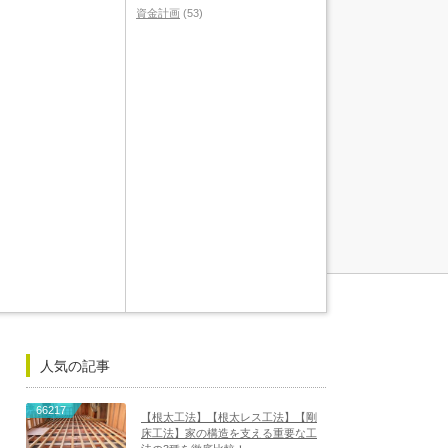
資金計画
(53)
人気の記事
66217
【根太工法】【根太レス工法】【剛
床工法】家の構造を支える重要な工