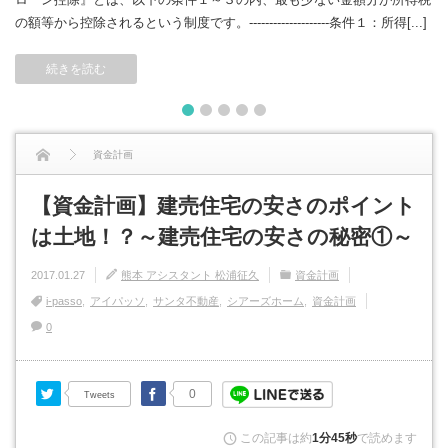
の額等から控除されるという制度です。--------------------条件１：所得[...]
続きを読む
1
2
3
4
5
資金計画
【資金計画】建売住宅の安さのポイント
【資金計画】建売住宅の安さのポイントは土地！？～建売住宅の安さの秘密①～
は土地！？～建売住宅の安さの秘密①～
2017.01.27
熊本 アシスタント 松浦征久
資金計画
i-passo
アイパッソ
サンタ不動産
シアーズホーム
資金計画
0
Twitter
Facebook
0
Tweets
この記事は約
1分45秒
で読めます