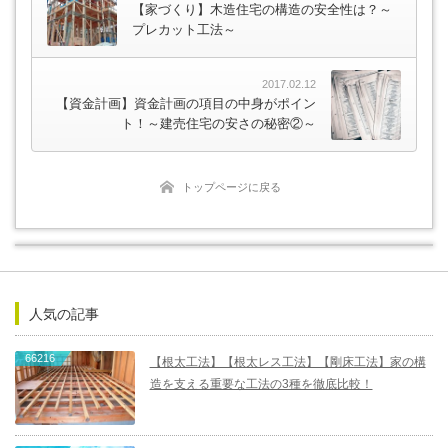
【家づくり】木造住宅の構造の安全性は？～
プレカット工法～
2017.02.12
【資金計画】資金計画の項目の中身がポイン
ト！～建売住宅の安さの秘密②～
トップページに戻る
人気の記事
66216
【根太工法】【根太レス工法】【剛床工法】家の構
造を支える重要な工法の3種を徹底比較！