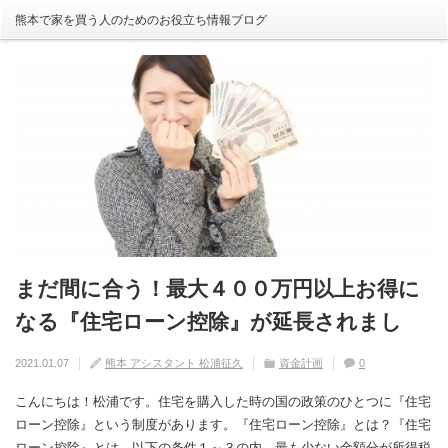
熊本で家を買う人のためのお役立ち情報ブログ
まだ間に合う！最大４００万円以上お得に
自分の家がいわゆる『欠陥住宅』ならない
建売住宅と注文住宅の寿命は違う！？
住宅の中でも熱中症にかかる！？原因や対
【火災保険】万が一の災害や事故の時にど
なる『住宅ローン控除』が延長されまし
ように気を付けるためには？
策は？
こまで補償されるの？
2020.08.29
熊本 アシスタント 松浦征久
住宅の豆知識
家づくり
0
た！
2020.09.17
2020.08.27
2020.07.11
熊本 アシスタント 松浦征久
熊本 アシスタント 松浦征久
熊本 アシスタント 松浦征久
住宅の豆知識
住宅の豆知識
家づくり
家づくり
2021.01.07
熊本 アシスタント 松浦征久
資金計画
0
0
ライフスタイル
0
住宅の豆知識
0
こんにちは！松浦です。住宅を購入した時の国の政策のひとつに『住宅
ローン控除』という制度があります。『住宅ローン控除』とは？『住宅
ローン控除』とは、以下の条件１～３の内、最も少ない金額分が所得税