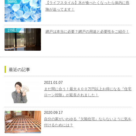
56893
【ライフスタイル】氷が食べたくなったら体内に危
険が迫ってます！
27912
網戸は本当に必要？網戸の用途と必要性をご紹介！
最近の記事
2021.01.07
まだ間に合う！最大４００万円以上お得になる『住宅
ローン控除』が延長されました！
2020.09.17
自分の家がいわゆる『欠陥住宅』ならないように気を
付けるためには？