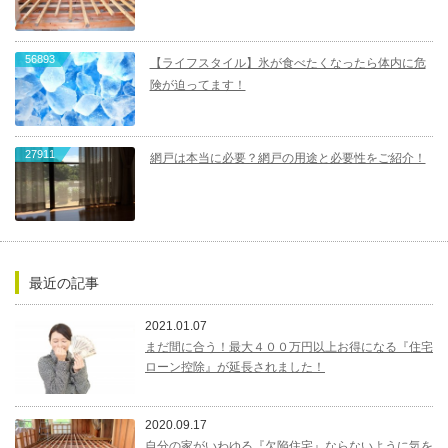
56893
【ライフスタイル】氷が食べたくなったら体内に危
険が迫ってます！
27911
網戸は本当に必要？網戸の用途と必要性をご紹介！
最近の記事
2021.01.07
まだ間に合う！最大４００万円以上お得になる『住宅
ローン控除』が延長されました！
2020.09.17
自分の家がいわゆる『欠陥住宅』ならないように気を