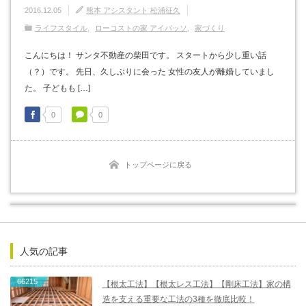
2016.12.05
熊本 アシスタント 松浦征久
ライフスタイル
ローコストの家 アイパッソ
家づくり
こんにちは！ サンタ不動産の柴田です。 スタートから少し重い話
（？）です。 先日、久しぶりに会った 女性の友人が離婚していまし
た。 子どもも […]
0
0
トップページに戻る
人気の記事
66215
【根太工法】【根太レス工法】【剛床工法】家の構
造を支える重要な工法の3種を徹底比較！