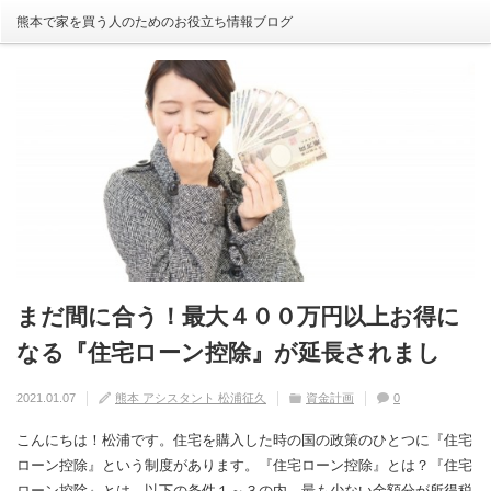
熊本で家を買う人のためのお役立ち情報ブログ
まだ間に合う！最大４００万円以上お得に
自分の家がいわゆる『欠陥住宅』ならない
建売住宅と注文住宅の寿命は違う！？
住宅の中でも熱中症にかかる！？原因や対
【火災保険】万が一の災害や事故の時にど
なる『住宅ローン控除』が延長されまし
ように気を付けるためには？
策は？
こまで補償されるの？
2020.08.29
熊本 アシスタント 松浦征久
住宅の豆知識
家づくり
0
た！
2020.09.17
2020.08.27
2020.07.11
熊本 アシスタント 松浦征久
熊本 アシスタント 松浦征久
熊本 アシスタント 松浦征久
住宅の豆知識
住宅の豆知識
家づくり
家づくり
2021.01.07
熊本 アシスタント 松浦征久
資金計画
0
0
ライフスタイル
0
住宅の豆知識
0
こんにちは！松浦です。住宅を購入した時の国の政策のひとつに『住宅
ローン控除』という制度があります。『住宅ローン控除』とは？『住宅
ローン控除』とは、以下の条件１～３の内、最も少ない金額分が所得税