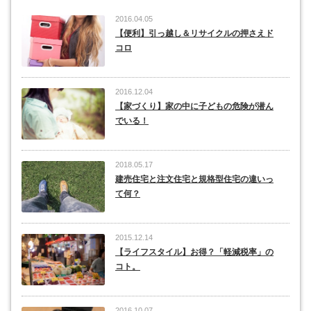
2016.04.05
【便利】引っ越し＆リサイクルの押さえド
コロ
2016.12.04
【家づくり】家の中に子どもの危険が潜ん
でいる！
2018.05.17
建売住宅と注文住宅と規格型住宅の違いっ
て何？
2015.12.14
【ライフスタイル】お得？「軽減税率」の
コト。
2016.10.07