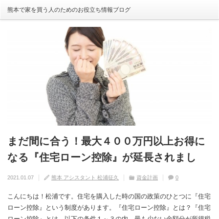
熊本で家を買う人のためのお役立ち情報ブログ
まだ間に合う！最大４００万円以上お得に
自分の家がいわゆる『欠陥住宅』ならない
建売住宅と注文住宅の寿命は違う！？
住宅の中でも熱中症にかかる！？原因や対
【火災保険】万が一の災害や事故の時にど
なる『住宅ローン控除』が延長されまし
ように気を付けるためには？
策は？
こまで補償されるの？
2020.08.29
熊本 アシスタント 松浦征久
住宅の豆知識
家づくり
0
た！
2020.09.17
2020.08.27
2020.07.11
熊本 アシスタント 松浦征久
熊本 アシスタント 松浦征久
熊本 アシスタント 松浦征久
住宅の豆知識
住宅の豆知識
家づくり
家づくり
2021.01.07
熊本 アシスタント 松浦征久
資金計画
0
0
ライフスタイル
0
住宅の豆知識
0
こんにちは！松浦です。住宅を購入した時の国の政策のひとつに『住宅
ローン控除』という制度があります。『住宅ローン控除』とは？『住宅
ローン控除』とは、以下の条件１～３の内、最も少ない金額分が所得税