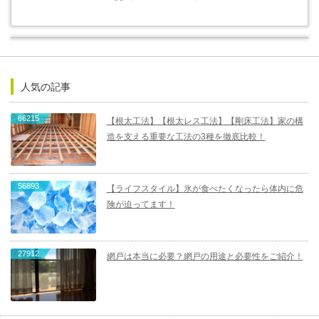
人気の記事
66215
【根太工法】【根太レス工法】【剛床工法】家の構
造を支える重要な工法の3種を徹底比較！
56893
【ライフスタイル】氷が食べたくなったら体内に危
険が迫ってます！
27912
網戸は本当に必要？網戸の用途と必要性をご紹介！