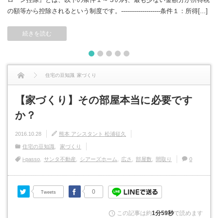
の額等から控除されるという制度です。--------------------条件１：所得[...]
続きを読む
1
2
3
4
5
住宅の豆知識
家づくり
【家づくり】その部屋本当に必要ですか？
【家づくり】その部屋本当に必要です
か？
2016.10.28
熊本 アシスタント 松浦征久
住宅の豆知識
家づくり
i-passo
サンタ不動産
シアーズホーム
広さ
部屋数
間取り
0
Twitter
Facebook
0
Tweets
この記事は約
1分59秒
で読めます