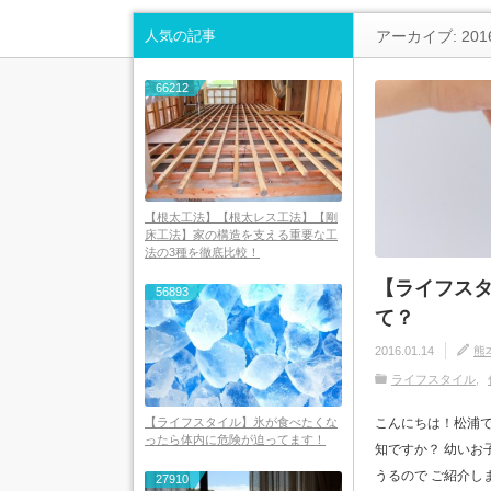
人気の記事
アーカイブ: 201
66212
【根太工法】【根太レス工法】【剛
床工法】家の構造を支える重要な工
法の3種を徹底比較！
【ライフスタ
56893
て？
2016.01.14
熊
ライフスタイル
こんにちは！松浦で
【ライフスタイル】氷が食べたくな
ったら体内に危険が迫ってます！
知ですか？ 幼いお
うるので ご紹介します
27910