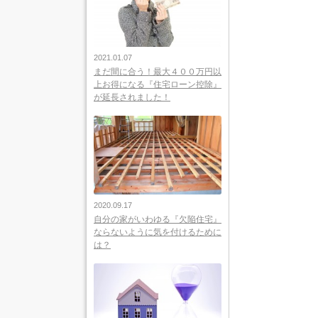
2021.01.07
まだ間に合う！最大４００万円以
上お得になる『住宅ローン控除』
が延長されました！
2020.09.17
自分の家がいわゆる『欠陥住宅』
ならないように気を付けるために
は？