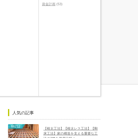
資金計画
(53)
人気の記事
66212
【根太工法】【根太レス工法】【剛
床工法】家の構造を支える重要な工