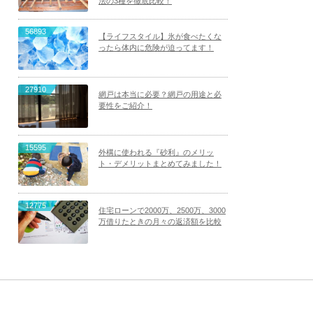
法の3種を徹底比較！
56893
【ライフスタイル】氷が食べたくな
ったら体内に危険が迫ってます！
27910
網戸は本当に必要？網戸の用途と必
要性をご紹介！
15595
外構に使われる『砂利』のメリッ
ト・デメリットまとめてみました！
12775
住宅ローンで2000万、2500万、3000
万借りたときの月々の返済額を比較