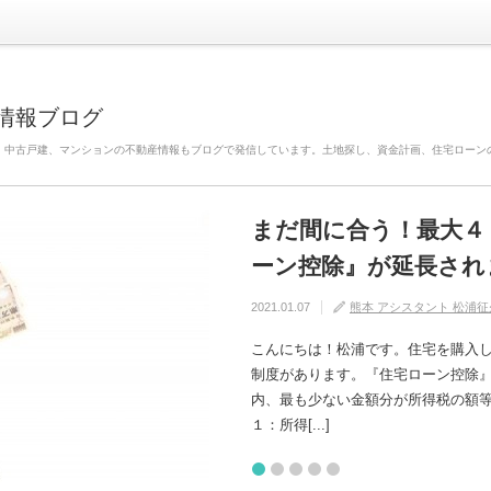
情報ブログ
、中古戸建、マンションの不動産情報もブログで発信しています。土地探し、資金計画、住宅ローン
まだ間に合う！最大４
自分の家がいわゆる『
建売住宅と注文住宅の
住宅の中でも熱中症に
【火災保険】万が一の
ーン控除』が延長され
けるためには？
れるの？
2020.08.29
2020.08.27
熊本 アシスタント 松浦征
熊本 アシスタント 松浦征
2021.01.07
2020.09.17
2020.07.11
熊本 アシスタント 松浦征
熊本 アシスタント 松浦征
熊本 アシスタント 松浦征
こんにちは！松浦です。住宅を購入
制度があります。『住宅ローン控除
内、最も少ない金額分が所得税の額等から控除さ
１：所得[...]
1
2
3
4
5