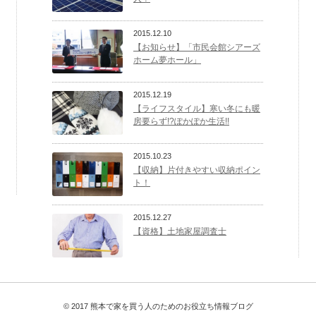
2015.12.10
【お知らせ】「市民会館シアーズ
ホーム夢ホール」
2015.12.19
【ライフスタイル】寒い冬にも暖
房要らず!?ぽかぽか生活!!
2015.10.23
【収納】片付きやすい収納ポイン
ト！
2015.12.27
【資格】土地家屋調査士
© 2017 熊本で家を買う人のためのお役立ち情報ブログ