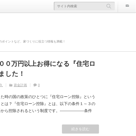
のポイントなど、家づくりに役立つ情報も満載！
００万円以上お得になる『住宅ロ
欠陥住宅』ならないように気を付
寿命は違う！？
かかる！？原因や対策は？
災害や事故の時にどこまで補償さ
ました！
久
久
住宅の豆知識
ライフスタイル
家づくり
住宅の豆知識
0
0
久
久
久
住宅の豆知識
資金計画
住宅の豆知識
家づくり
家づくり
0
0
0
した時の国の政策のひとつに『住宅ローン控除』という
』とは？『住宅ローン控除』とは、以下の条件１～３の
れるという制度です。--------------------条件
続きを読む