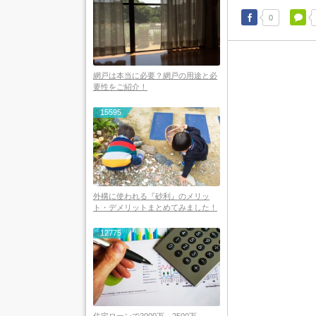
0
網戸は本当に必要？網戸の用途と必
要性をご紹介！
15595
外構に使われる『砂利』のメリッ
ト・デメリットまとめてみました！
12775