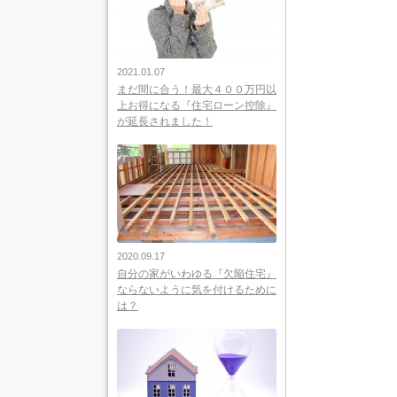
2021.01.07
まだ間に合う！最大４００万円以
上お得になる『住宅ローン控除』
が延長されました！
2020.09.17
自分の家がいわゆる『欠陥住宅』
ならないように気を付けるために
は？