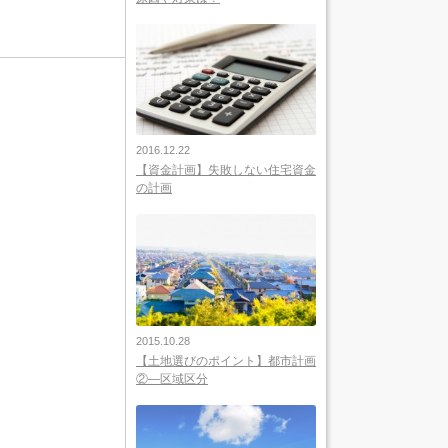
2016.12.22
【資金計画】失敗しない住宅資金
の計画
2015.10.28
【土地選びのポイント】都市計画
②―区域区分