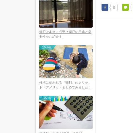
0
網戸は本当に必要？網戸の用途と必
要性をご紹介！
15596
外構に使われる『砂利』のメリッ
ト・デメリットまとめてみました！
12776