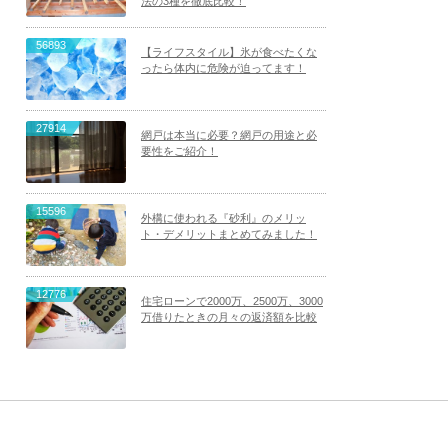
法の3種を徹底比較！
56893
【ライフスタイル】氷が食べたくな
ったら体内に危険が迫ってます！
27914
網戸は本当に必要？網戸の用途と必
要性をご紹介！
15596
外構に使われる『砂利』のメリッ
ト・デメリットまとめてみました！
12776
住宅ローンで2000万、2500万、3000
万借りたときの月々の返済額を比較