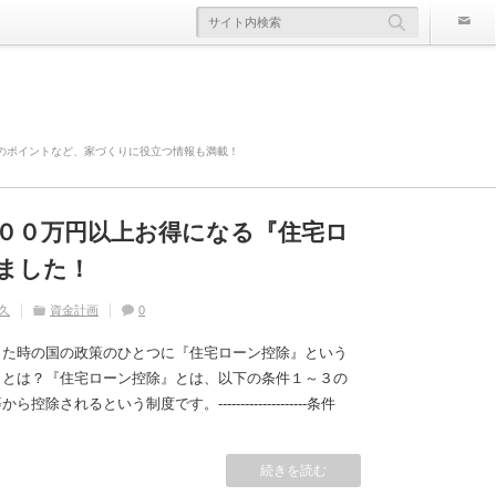
のポイントなど、家づくりに役立つ情報も満載！
００万円以上お得になる『住宅ロ
欠陥住宅』ならないように気を付
寿命は違う！？
かかる！？原因や対策は？
災害や事故の時にどこまで補償さ
ました！
久
久
住宅の豆知識
ライフスタイル
家づくり
住宅の豆知識
0
0
久
久
久
住宅の豆知識
資金計画
住宅の豆知識
家づくり
家づくり
0
0
0
した時の国の政策のひとつに『住宅ローン控除』という
』とは？『住宅ローン控除』とは、以下の条件１～３の
れるという制度です。--------------------条件
続きを読む