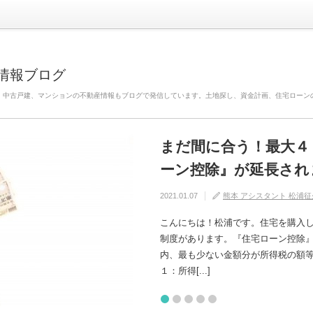
情報ブログ
、中古戸建、マンションの不動産情報もブログで発信しています。土地探し、資金計画、住宅ローン
まだ間に合う！最大４
自分の家がいわゆる『
建売住宅と注文住宅の
住宅の中でも熱中症に
【火災保険】万が一の
ーン控除』が延長され
けるためには？
れるの？
2020.08.29
2020.08.27
熊本 アシスタント 松浦征
熊本 アシスタント 松浦征
2021.01.07
2020.09.17
2020.07.11
熊本 アシスタント 松浦征
熊本 アシスタント 松浦征
熊本 アシスタント 松浦征
こんにちは！松浦です。住宅を購入
制度があります。『住宅ローン控除
内、最も少ない金額分が所得税の額等から控除さ
１：所得[...]
1
2
3
4
5