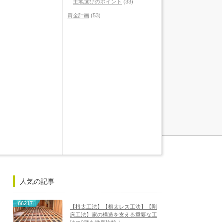
土地選びのポイント
(33)
資金計画
(53)
人気の記事
66217
【根太工法】【根太レス工法】【剛
床工法】家の構造を支える重要な工