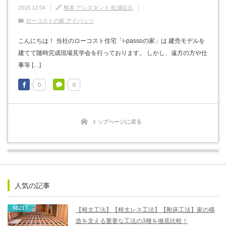
2015.12.04
熊本 アシスタント 松浦征久
ローコストの家 アイパッソ
こんにちは！ 当社のローコスト住宅「i-passoの家」は 建売モデルを
建てて随時完成現場見学会を行っております。 しかし、遠方の方や仕
事等 […]
0
0
トップページに戻る
人気の記事
66217
【根太工法】【根太レス工法】【剛床工法】家の構
造を支える重要な工法の3種を徹底比較！