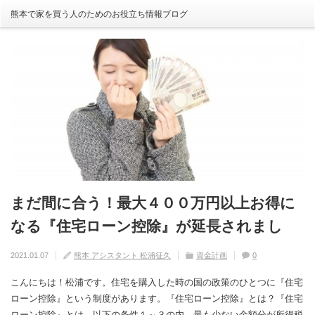
熊本で家を買う人のためのお役立ち情報ブログ
まだ間に合う！最大４００万円以上お得に
自分の家がいわゆる『欠陥住宅』ならない
建売住宅と注文住宅の寿命は違う！？
住宅の中でも熱中症にかかる！？原因や対
【火災保険】万が一の災害や事故の時にど
なる『住宅ローン控除』が延長されまし
ように気を付けるためには？
策は？
こまで補償されるの？
2020.08.29
熊本 アシスタント 松浦征久
住宅の豆知識
家づくり
0
た！
2020.09.17
2020.08.27
2020.07.11
熊本 アシスタント 松浦征久
熊本 アシスタント 松浦征久
熊本 アシスタント 松浦征久
住宅の豆知識
住宅の豆知識
家づくり
家づくり
2021.01.07
熊本 アシスタント 松浦征久
資金計画
0
0
ライフスタイル
0
住宅の豆知識
0
こんにちは！松浦です。住宅を購入した時の国の政策のひとつに『住宅
ローン控除』という制度があります。『住宅ローン控除』とは？『住宅
ローン控除』とは、以下の条件１～３の内、最も少ない金額分が所得税