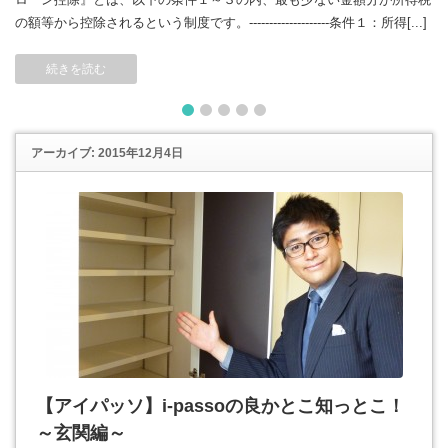
の額等から控除されるという制度です。--------------------条件１：所得[...]
続きを読む
1
2
3
4
5
アーカイブ: 2015年12月4日
【アイパッソ】i-passoの良かとこ知っとこ！
～玄関編～