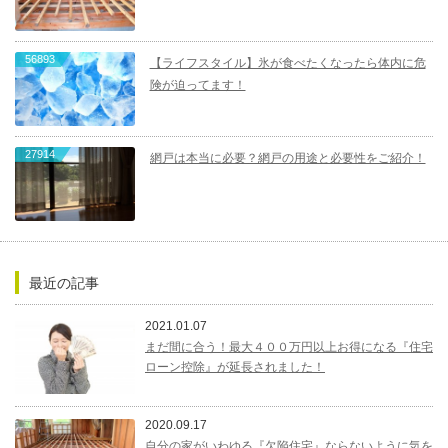
56893
【ライフスタイル】氷が食べたくなったら体内に危
険が迫ってます！
27914
網戸は本当に必要？網戸の用途と必要性をご紹介！
最近の記事
2021.01.07
まだ間に合う！最大４００万円以上お得になる『住宅
ローン控除』が延長されました！
2020.09.17
自分の家がいわゆる『欠陥住宅』ならないように気を