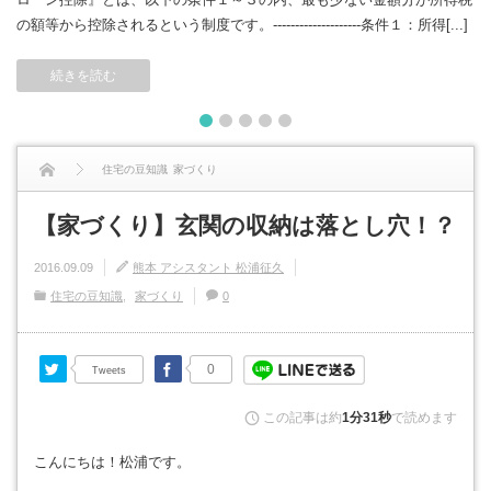
の額等から控除されるという制度です。--------------------条件１：所得[...]
続きを読む
1
2
3
4
5
住宅の豆知識
家づくり
【家づくり】玄関の収納は落とし穴！？
【家づくり】玄関の収納は落とし穴！？
2016.09.09
熊本 アシスタント 松浦征久
住宅の豆知識
家づくり
0
Twitter
Facebook
0
Tweets
この記事は約
1分31秒
で読めます
こんにちは！松浦です。