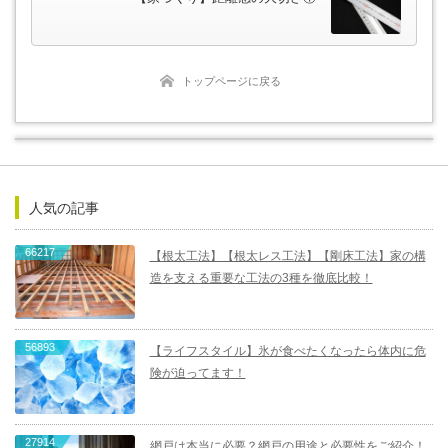
トップページに戻る
人気の記事
66217
【根太工法】【根太レス工法】【剛床工法】家の構
造を支える重要な工法の3種を徹底比較！
56893
【ライフスタイル】氷が食べたくなったら体内に危
険が迫ってます！
27914
網戸は本当に必要？網戸の用途と必要性をご紹介！