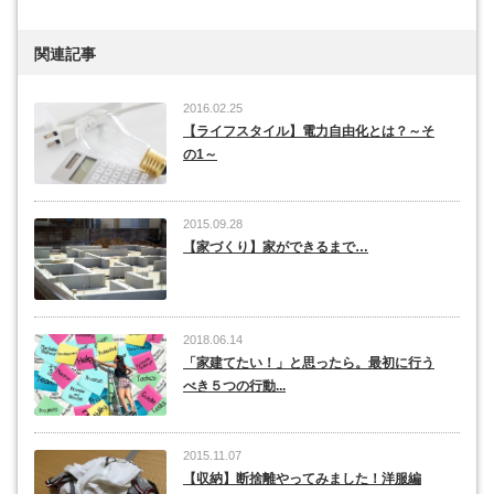
関連記事
2016.02.25
【ライフスタイル】電力自由化とは？～そ
の1～
2015.09.28
【家づくり】家ができるまで…
2018.06.14
「家建てたい！」と思ったら。最初に行う
べき５つの行動...
2015.11.07
【収納】断捨離やってみました！洋服編