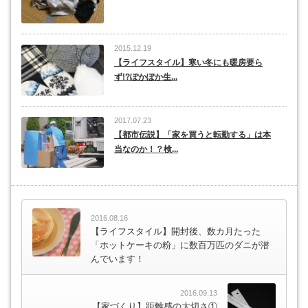
2015.12.19
【ライフスタイル】寒い冬にも暖房要ら
ず!?ぽかぽか生...
2017.07.23
【都市伝説】「家を買うと転勤する」は本
当なのか！？検...
2016.08.16
【ライフスタイル】開封後、数カ月たった
「ホットケーキの粉」に数百万匹のダニが潜
んでいます！
2016.09.13
【家づくり】距離感の大切さ①