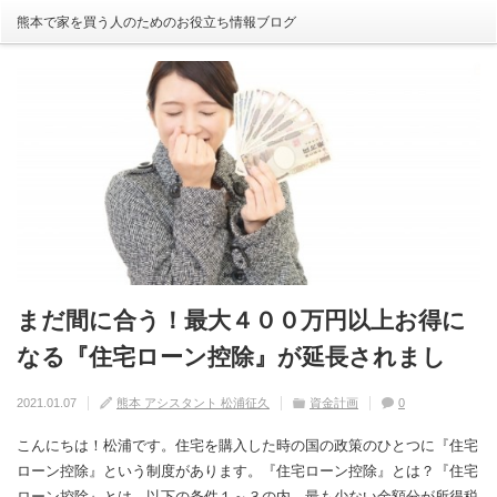
熊本で家を買う人のためのお役立ち情報ブログ
まだ間に合う！最大４００万円以上お得に
自分の家がいわゆる『欠陥住宅』ならない
建売住宅と注文住宅の寿命は違う！？
住宅の中でも熱中症にかかる！？原因や対
【火災保険】万が一の災害や事故の時にど
なる『住宅ローン控除』が延長されまし
ように気を付けるためには？
策は？
こまで補償されるの？
2020.08.29
熊本 アシスタント 松浦征久
住宅の豆知識
家づくり
0
た！
2020.09.17
2020.08.27
2020.07.11
熊本 アシスタント 松浦征久
熊本 アシスタント 松浦征久
熊本 アシスタント 松浦征久
住宅の豆知識
住宅の豆知識
家づくり
家づくり
2021.01.07
熊本 アシスタント 松浦征久
資金計画
0
0
ライフスタイル
0
住宅の豆知識
0
こんにちは！松浦です。住宅を購入した時の国の政策のひとつに『住宅
ローン控除』という制度があります。『住宅ローン控除』とは？『住宅
ローン控除』とは、以下の条件１～３の内、最も少ない金額分が所得税