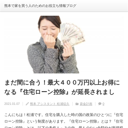
熊本で家を買う人のためのお役立ち情報ブログ
まだ間に合う！最大４００万円以上お得に
自分の家がいわゆる『欠陥住宅』ならない
建売住宅と注文住宅の寿命は違う！？
住宅の中でも熱中症にかかる！？原因や対
【火災保険】万が一の災害や事故の時にど
なる『住宅ローン控除』が延長されまし
ように気を付けるためには？
策は？
こまで補償されるの？
2020.08.29
熊本 アシスタント 松浦征久
住宅の豆知識
家づくり
0
た！
2020.09.17
2020.08.27
2020.07.11
熊本 アシスタント 松浦征久
熊本 アシスタント 松浦征久
熊本 アシスタント 松浦征久
住宅の豆知識
住宅の豆知識
家づくり
家づくり
2021.01.07
熊本 アシスタント 松浦征久
資金計画
0
0
ライフスタイル
0
住宅の豆知識
0
こんにちは！松浦です。住宅を購入した時の国の政策のひとつに『住宅
ローン控除』という制度があります。『住宅ローン控除』とは？『住宅
ローン控除』とは、以下の条件１～３の内、最も少ない金額分が所得税