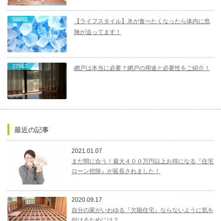
56893
【ライフスタイル】氷が食べたくなったら体内に危
険が迫ってます！
27912
網戸は本当に必要？網戸の用途と必要性をご紹介！
最近の記事
2021.01.07
まだ間に合う！最大４００万円以上お得になる『住宅
ローン控除』が延長されました！
2020.09.17
自分の家がいわゆる『欠陥住宅』ならないように気を
付けるためには？