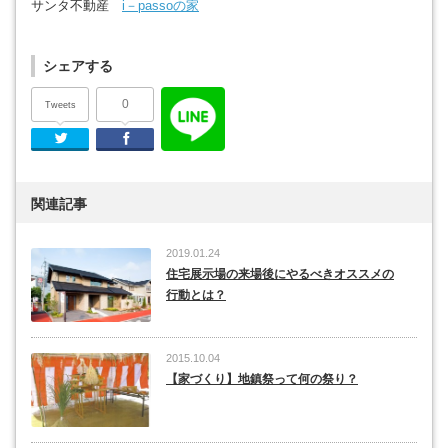
サンタ不動産
i－passoの家
シェアする
0
Tweets
Twitter
Facebook
関連記事
2019.01.24
住宅展示場の来場後にやるべきオススメの
行動とは？
2015.10.04
【家づくり】地鎮祭って何の祭り？