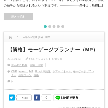
の額等から控除されるという制度です。--------------------条件１：所得[...]
続きを読む
1
2
3
4
5
住宅の豆知識
資格・職業
【資格】モーゲージプランナー（MP）
【資格】モーゲージプランナー（MP）
2015.10.23
熊本 アシスタント 松浦征久
住宅の豆知識
資格・職業
CMP
i-passo
MP
サンタ不動産
シアーズホーム
モーゲージプラン
ナー
住宅ローン
資格
0
Twitter
Facebook
0
Tweets