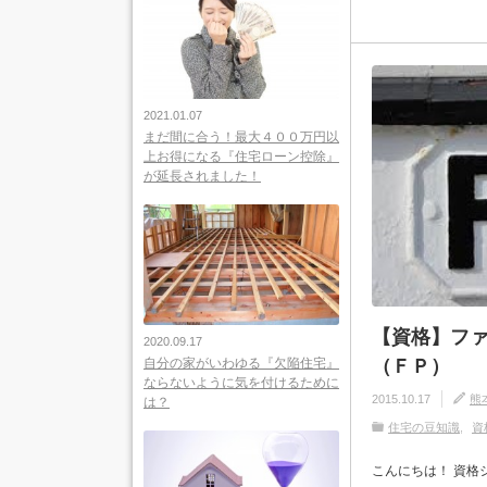
2021.01.07
まだ間に合う！最大４００万円以
上お得になる『住宅ローン控除』
が延長されました！
【資格】フ
2020.09.17
（ＦＰ）
自分の家がいわゆる『欠陥住宅』
ならないように気を付けるために
2015.10.17
熊
は？
住宅の豆知識
資
こんにちは！ 資格