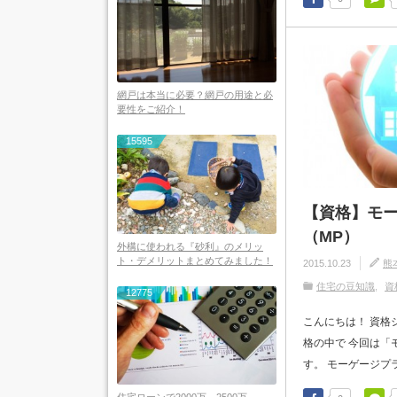
網戸は本当に必要？網戸の用途と必
要性をご紹介！
15595
【資格】モ
（MP）
外構に使われる『砂利』のメリッ
ト・デメリットまとめてみました！
2015.10.23
熊
住宅の豆知識
資
12775
こんにちは！ 資格
格の中で 今回は「
す。 モーゲージプラ