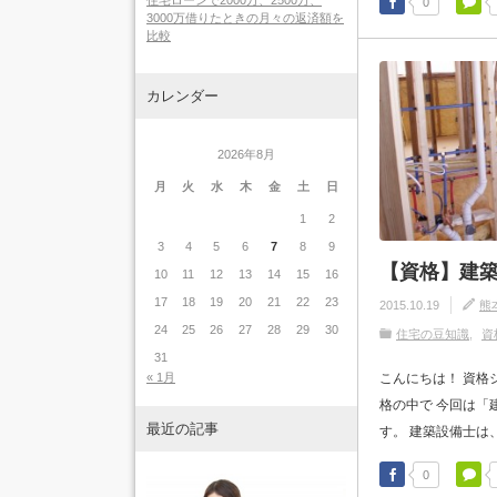
住宅ローンで2000万、2500万、
0
3000万借りたときの月々の返済額を
比較
カレンダー
2026年8月
月
火
水
木
金
土
日
1
2
3
4
5
6
7
8
9
【資格】建
10
11
12
13
14
15
16
17
18
19
20
21
22
23
2015.10.19
熊
24
25
26
27
28
29
30
住宅の豆知識
資
31
こんにちは！ 資格
« 1月
格の中で 今回は「
最近の記事
す。 建築設備士は、
0