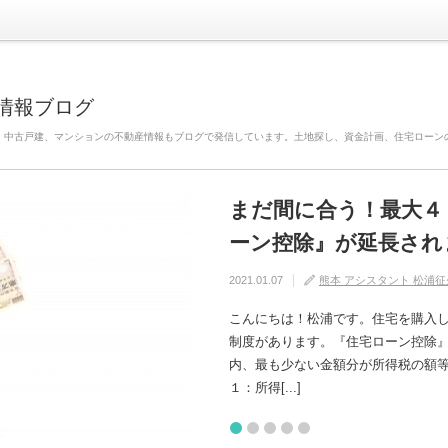
情報ブログ
、中古戸建、マンションの不動産情報もブログで発信しています。土地探し、資金計画、住宅ローン
まだ間に合う！最大４
自分の家がいわゆる『
建売住宅と注文住宅の
住宅の中でも熱中症に
【火災保険】万が一の
ーン控除』が延長され
けるためには？
れるの？
2020.08.29
2020.08.27
熊本 アシスタント 松浦征
熊本 アシスタント 松浦征
2021.01.07
2020.09.17
2020.07.11
熊本 アシスタント 松浦征
熊本 アシスタント 松浦征
熊本 アシスタント 松浦征
こんにちは！松浦です。住宅を購入
制度があります。『住宅ローン控除
内、最も少ない金額分が所得税の額等から控除さ
１：所得[...]
1
2
3
4
5