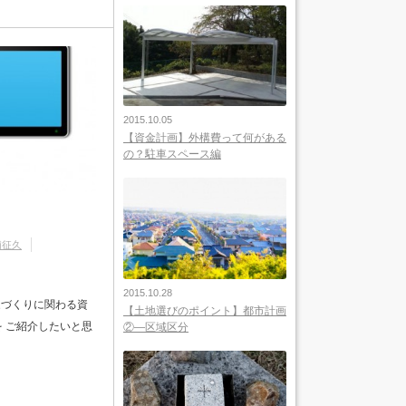
2015.10.05
【資金計画】外構費って何がある
の？駐車スペース編
浦征久
2015.10.28
家づくりに関わる資
【土地選びのポイント】都市計画
 ご紹介したいと思
②―区域区分