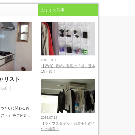
おすすめ記事
2015.10.08
【収納】収納と整理の「超」基本
10カ条！
ャリスト
浦征久
家づくりに関わる資
スト」 をご紹介し
2016.07.12
【ライフスタイル】部屋干しの４
つの極意！