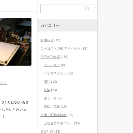
カテゴリー
お知らせ
(13)
ローコストの家 アイパッソ
(29)
住宅の豆知識
(181)
インテリア
(6)
ライフスタイル
(58)
便利
(13)
浦征久
収納
(24)
家づくり
(77)
家づくりに関わる資
資格・職業
(19)
 したいと思いま
土地・不動産情報
(38)
…]
土地選びのポイント
(33)
資金計画
(53)