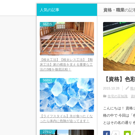
人気の記事
資格・職業
の記
66215
【根太工法】【根太レス工法】【剛
床工法】家の構造を支える重要な工
法の3種を徹底比較！
【資格】色
56893
2015.10.28
熊
住宅の豆知識
資
こんにちは！ 資格
格の中で 今回は「
【ライフスタイル】氷が食べたくな
ったら体内に危険が迫ってます！
とはその名の通り 色
27912
0