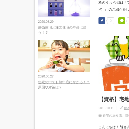
格のうち 今回は「
P）」 のご紹介をし
0
2020.08.29
建売住宅と注文住宅の寿命は違
う！？
2020.08.27
住宅の中でも熱中症にかかる！？
原因や対策は？
【資格】宅
2015.10.11
熊
住宅の豆知識
資
こんにちは！ 皆さ