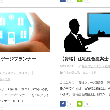
ーゲージプランナー
【資格】住宅総合提案士
2015.10.21
熊本 アシスタント 松
住宅の豆知識
資格・職業
本 アシスタント 松浦征久
格・職業
こんにちは！ 資格シリーズ第6弾！ 
格の中で 今回は「住宅総合提案士」を
シリーズ第7弾！ 家づくりに関わる資
います。 住宅総合提案士は名前の […]
モーゲージプランナー」 をご紹介しま
ンナー（MP […]
0
0