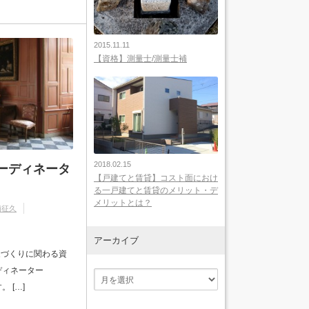
2015.11.11
【資格】測量士/測量士補
2018.02.15
ーディネータ
【戸建てと賃貸】コスト面におけ
る一戸建てと賃貸のメリット・デ
メリットとは？
浦征久
アーカイブ
家づくりに関わる資
ディネーター
 […]