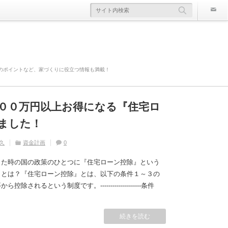
のポイントなど、家づくりに役立つ情報も満載！
００万円以上お得になる『住宅ロ
欠陥住宅』ならないように気を付
寿命は違う！？
かかる！？原因や対策は？
災害や事故の時にどこまで補償さ
ました！
久
久
住宅の豆知識
ライフスタイル
家づくり
住宅の豆知識
0
0
久
久
久
住宅の豆知識
資金計画
住宅の豆知識
家づくり
家づくり
0
0
0
した時の国の政策のひとつに『住宅ローン控除』という
』とは？『住宅ローン控除』とは、以下の条件１～３の
れるという制度です。--------------------条件
続きを読む