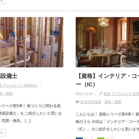
0
築設備士
【資格】インテリア・コ
ー（IC）
本 アシスタント 松浦征久
格・職業
2015.10.18
熊本 アシスタント 松
住宅の豆知識
資格・職業
シリーズ第5弾！ 家づくりに関わる資
建築設備士」を ご紹介したいと思いま
こんにちは！ 資格シリーズ第4弾！ 
空調・換気、 […]
格のうち 今回は「インテリア・コー
（IC）」 のご紹介をしたいと思います。
0