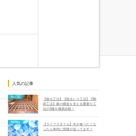
人気の記事
66215
【根太工法】【根太レス工法】【剛
床工法】家の構造を支える重要な工
法の3種を徹底比較！
56893
【ライフスタイル】氷が食べたくな
ったら体内に危険が迫ってます！