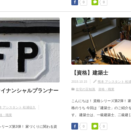
0
0
【資格】建築士
2015.10.15
熊本 アシスタント 松
住宅の豆知識
資格・職業
ァイナンシャルプランナー
こんにちは！ 資格シリーズ第2弾！ 
本 アシスタント 松浦征久
格のうち 今回は「建築士」のご紹介を
す。 建築士は、一級建築士、二級建 [
格・職業
0
0
シリーズ第3弾！ 家づくりに関わる資