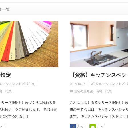
事一覧
彩検定
【資格】キッチンスペシ
本 アシスタント 松浦征久
2015.10.27
熊本 アシスタント 松
格・職業
住宅の豆知識
資格・職業
シリーズ第9弾！ 家づくりに関わる資
こんにちは！ 資格シリーズ第8弾！ 
色彩検定」をご紹介します。 色彩検定
格の中で 今回は「キッチンスペシャリ
に関する知識 […]
ます。 キッチンスペシャリストは […]
0
0
0