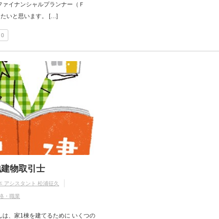
ファイナンシャルプランナー（Ｆ
たいと思います。 […]
0
地建物取引士
本 アシスタント 松浦征久
格・職業
んは、家1棟を建てるために いくつの