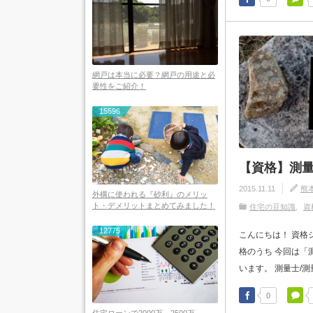
網戸は本当に必要？網戸の用途と必
要性をご紹介！
15596
【資格】測量
2015.11.11
熊
外構に使われる『砂利』のメリッ
ト・デメリットまとめてみました！
住宅の豆知識
資
12775
こんにちは！ 資格
格のうち 今回は「
います。 測量士/測量
0