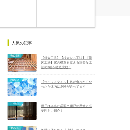
人気の記事
66215
【根太工法】【根太レス工法】【剛
床工法】家の構造を支える重要な工
法の3種を徹底比較！
56893
【ライフスタイル】氷が食べたくな
ったら体内に危険が迫ってます！
27912
網戸は本当に必要？網戸の用途と必
要性をご紹介！
15596
外構に使われる『砂利』のメリッ