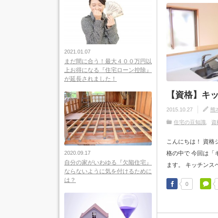
2021.01.07
まだ間に合う！最大４００万円以
上お得になる『住宅ローン控除』
が延長されました！
【資格】キ
2015.10.27
熊
住宅の豆知識
資
こんにちは！ 資格
格の中で 今回は「
2020.09.17
自分の家がいわゆる『欠陥住宅』
ます。 キッチンスペ
ならないように気を付けるために
は？
0