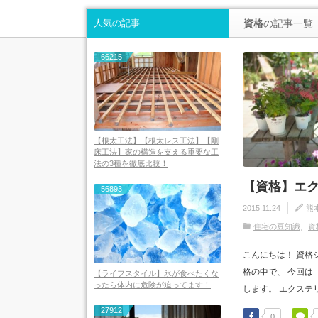
人気の記事
資格
の記事一覧
66215
【根太工法】【根太レス工法】【剛
床工法】家の構造を支える重要な工
法の3種を徹底比較！
【資格】エ
56893
2015.11.24
熊
住宅の豆知識
資
こんにちは！ 資格
格の中で、 今回は
【ライフスタイル】氷が食べたくな
ったら体内に危険が迫ってます！
します。 エクステリ
27912
0