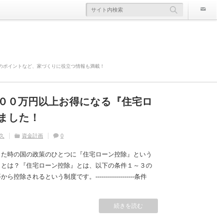
のポイントなど、家づくりに役立つ情報も満載！
００万円以上お得になる『住宅ロ
欠陥住宅』ならないように気を付
寿命は違う！？
かかる！？原因や対策は？
災害や事故の時にどこまで補償さ
ました！
久
久
住宅の豆知識
ライフスタイル
家づくり
住宅の豆知識
0
0
久
久
久
住宅の豆知識
資金計画
住宅の豆知識
家づくり
家づくり
0
0
0
した時の国の政策のひとつに『住宅ローン控除』という
』とは？『住宅ローン控除』とは、以下の条件１～３の
れるという制度です。--------------------条件
続きを読む