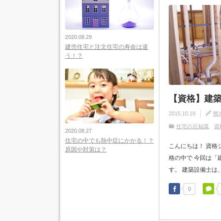
2020.08.29
建売住宅と注文住宅の寿命は違
う！？
【資格】建
2015.10.19
熊
住宅の豆知識
資
2020.08.27
住宅の中でも熱中症にかかる！？
こんにちは！ 資格
原因や対策は？
格の中で 今回は「
す。 建築設備士は、
0