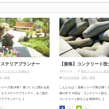
クステリアプランナー
【資格】コンクリート技
本 アシスタント 松浦征久
2015.11.16
熊本 アシスタント 松
格・職業
住宅の豆知識
資格・職業
シリーズ第14弾！ 家づくりに関わる資
こんにちは！ 資格シリーズ第13弾！
「エクステリアプランナー」をご紹介
格の中で 今回は「コンクリート技士
アプランナー […]
コンクリート技士とは 昭和45 […]
0
0
0