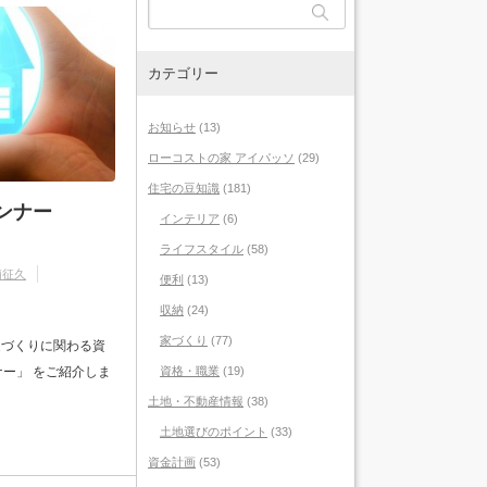
カテゴリー
お知らせ
(13)
ローコストの家 アイパッソ
(29)
住宅の豆知識
(181)
ンナー
インテリア
(6)
ライフスタイル
(58)
浦征久
便利
(13)
収納
(24)
家づくり
(77)
家づくりに関わる資
資格・職業
(19)
ー」 をご紹介しま
土地・不動産情報
(38)
土地選びのポイント
(33)
資金計画
(53)