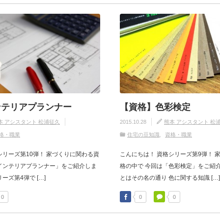
ンテリアプランナー
【資格】色彩検定
本 アシスタント 松浦征久
2015.10.28
熊本 アシスタント 松
格・職業
住宅の豆知識
資格・職業
シリーズ第10弾！ 家づくりに関わる資
こんにちは！ 資格シリーズ第9弾！ 
インテリアプランナー」をご紹介しま
格の中で 今回は「色彩検定」をご紹介
ーズ第4弾で […]
とはその名の通り 色に関する知識 […]
0
0
0