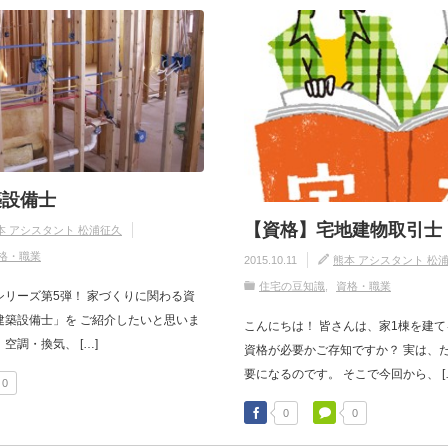
築設備士
【資格】宅地建物取引士
本 アシスタント 松浦征久
格・職業
2015.10.11
熊本 アシスタント 松
住宅の豆知識
資格・職業
シリーズ第5弾！ 家づくりに関わる資
建築設備士」を ご紹介したいと思いま
こんにちは！ 皆さんは、家1棟を建て
空調・換気、 […]
資格が必要かご存知ですか？ 実は、
要になるのです。 そこで今回から、 [
0
0
0