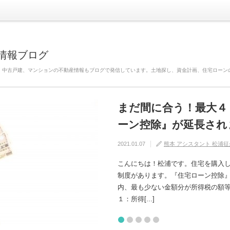
情報ブログ
、中古戸建、マンションの不動産情報もブログで発信しています。土地探し、資金計画、住宅ローン
まだ間に合う！最大４
自分の家がいわゆる『
建売住宅と注文住宅の
住宅の中でも熱中症に
【火災保険】万が一の
ーン控除』が延長され
けるためには？
れるの？
2020.08.29
2020.08.27
熊本 アシスタント 松浦征
熊本 アシスタント 松浦征
2021.01.07
2020.09.17
2020.07.11
熊本 アシスタント 松浦征
熊本 アシスタント 松浦征
熊本 アシスタント 松浦征
こんにちは！松浦です。住宅を購入
制度があります。『住宅ローン控除
内、最も少ない金額分が所得税の額等から控除さ
１：所得[...]
1
2
3
4
5