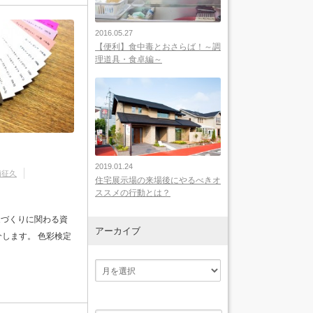
2016.05.27
【便利】食中毒とおさらば！～調
理道具・食卓編～
2019.01.24
浦征久
住宅展示場の来場後にやるべきオ
ススメの行動とは？
家づくりに関わる資
アーカイブ
します。 色彩検定