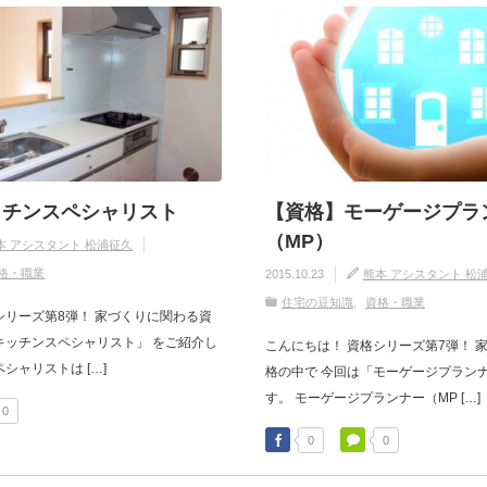
ッチンスペシャリスト
【資格】モーゲージプラ
（MP）
本 アシスタント 松浦征久
格・職業
2015.10.23
熊本 アシスタント 松
住宅の豆知識
資格・職業
シリーズ第8弾！ 家づくりに関わる資
キッチンスペシャリスト」 をご紹介し
こんにちは！ 資格シリーズ第7弾！ 
シャリストは […]
格の中で 今回は「モーゲージプランナ
す。 モーゲージプランナー（MP […]
0
0
0