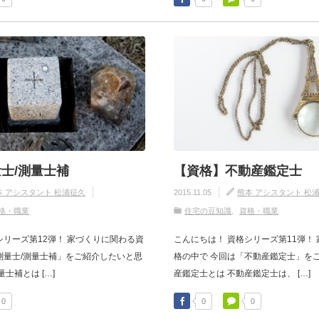
士/測量士補
【資格】不動産鑑定士
本 アシスタント 松浦征久
2015.11.05
熊本 アシスタント 松
格・職業
住宅の豆知識
資格・職業
シリーズ第12弾！ 家づくりに関わる資
こんにちは！ 資格シリーズ第11弾！
測量士/測量士補」をご紹介したいと思
格の中で 今回は「不動産鑑定士」をご
士補とは […]
産鑑定士とは 不動産鑑定士は、 […]
0
0
0