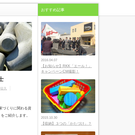
おすすめ記事
2016.04.07
【お知らせ】RKK「エール！」
キャンペーンCM撮影！
士
浦征久
 家づくりに関わる資
」をご紹介します。
2015.10.30
【収納】３つの「かたづけ」？