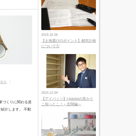
2015.10.26
【土地選びのポイント】都市計画
について①
浦征久
2015.12.04
【アイパッソ】i-passoの良かと
 家づくりに関わる資
こ知っとこ！～玄関編～
紹介します。 不動