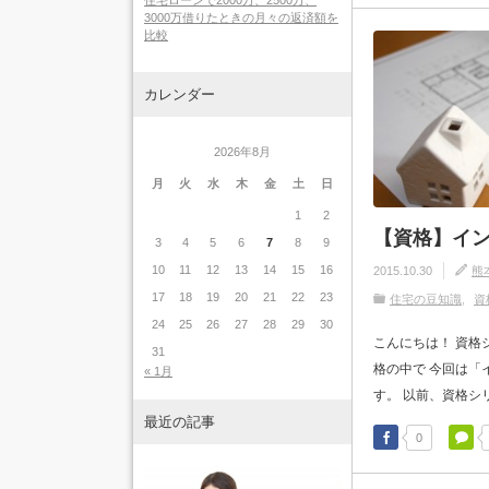
住宅ローンで2000万、2500万、
3000万借りたときの月々の返済額を
比較
カレンダー
2026年8月
月
火
水
木
金
土
日
1
2
【資格】イ
3
4
5
6
7
8
9
10
11
12
13
14
15
16
2015.10.30
熊
17
18
19
20
21
22
23
住宅の豆知識
資
24
25
26
27
28
29
30
こんにちは！ 資格
31
格の中で 今回は「
« 1月
す。 以前、資格シリ
最近の記事
0