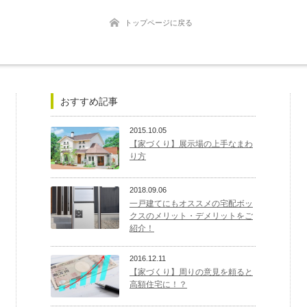
トップページに戻る
おすすめ記事
2015.10.05
【家づくり】展示場の上手なまわ
り方
2018.09.06
一戸建てにもオススメの宅配ボッ
クスのメリット・デメリットをご
紹介！
2016.12.11
【家づくり】周りの意見を頼ると
高額住宅に！？