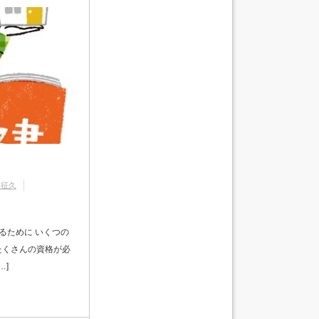
浦征久
るために いくつの
たくさんの資格が必
…]