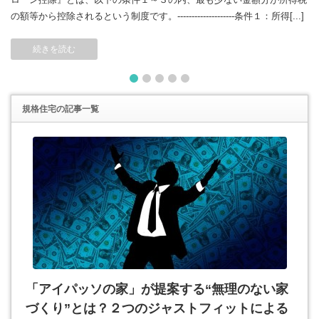
の額等から控除されるという制度です。--------------------条件１：所得[...]
続きを読む
1
2
3
4
5
規格住宅
の記事一覧
「アイパッソの家」が提案する“無理のない家
づくり”とは？２つのジャストフィットによる