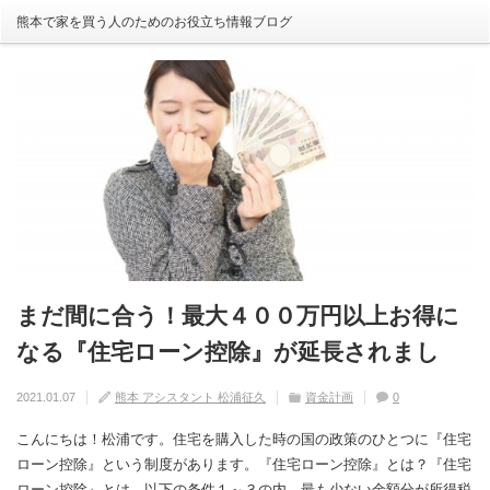
熊本で家を買う人のためのお役立ち情報ブログ
まだ間に合う！最大４００万円以上お得に
自分の家がいわゆる『欠陥住宅』ならない
建売住宅と注文住宅の寿命は違う！？
住宅の中でも熱中症にかかる！？原因や対
【火災保険】万が一の災害や事故の時にど
なる『住宅ローン控除』が延長されまし
ように気を付けるためには？
策は？
こまで補償されるの？
2020.08.29
熊本 アシスタント 松浦征久
住宅の豆知識
家づくり
0
た！
2020.09.17
2020.08.27
2020.07.11
熊本 アシスタント 松浦征久
熊本 アシスタント 松浦征久
熊本 アシスタント 松浦征久
住宅の豆知識
住宅の豆知識
家づくり
家づくり
2021.01.07
熊本 アシスタント 松浦征久
資金計画
0
0
ライフスタイル
0
住宅の豆知識
0
こんにちは！松浦です。住宅を購入した時の国の政策のひとつに『住宅
ローン控除』という制度があります。『住宅ローン控除』とは？『住宅
ローン控除』とは、以下の条件１～３の内、最も少ない金額分が所得税