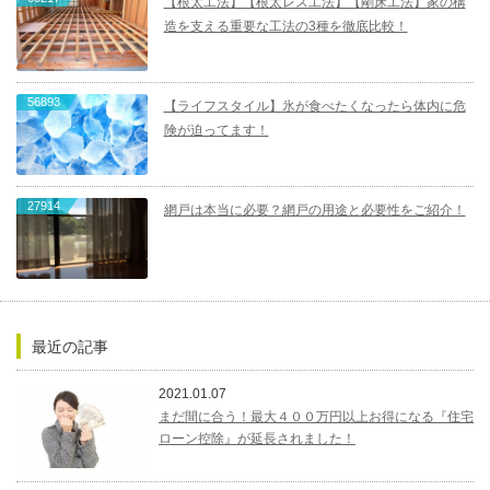
【根太工法】【根太レス工法】【剛床工法】家の構
造を支える重要な工法の3種を徹底比較！
56893
【ライフスタイル】氷が食べたくなったら体内に危
険が迫ってます！
27914
網戸は本当に必要？網戸の用途と必要性をご紹介！
最近の記事
2021.01.07
まだ間に合う！最大４００万円以上お得になる『住宅
ローン控除』が延長されました！