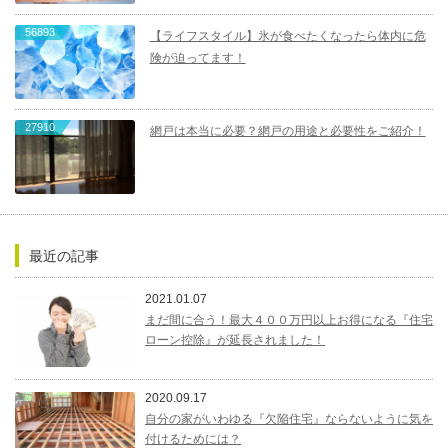
56893
【ライフスタイル】氷が食べたくなったら体内に危
険が迫ってます！
27910
網戸は本当に必要？網戸の用途と必要性をご紹介！
最近の記事
2021.01.07
まだ間に合う！最大４００万円以上お得になる『住宅
ローン控除』が延長されました！
2020.09.17
自分の家がいわゆる『欠陥住宅』ならないように気を
付けるためには？