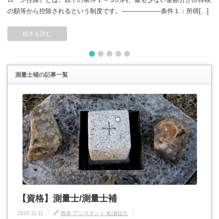
の額等から控除されるという制度です。--------------------条件１：所得[...]
続きを読む
1
2
3
4
5
測量士補
の記事一覧
【資格】測量士/測量士補
2015.11.11
熊本 アシスタント 松浦征久