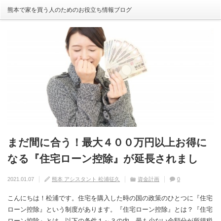
熊本で家を買う人のためのお役立ち情報ブログ
まだ間に合う！最大４００万円以上お得に
自分の家がいわゆる『欠陥住宅』ならない
建売住宅と注文住宅の寿命は違う！？
住宅の中でも熱中症にかかる！？原因や対
【火災保険】万が一の災害や事故の時にど
なる『住宅ローン控除』が延長されまし
ように気を付けるためには？
策は？
こまで補償されるの？
2020.08.29
熊本 アシスタント 松浦征久
住宅の豆知識
家づくり
0
た！
2020.09.17
2020.08.27
2020.07.11
熊本 アシスタント 松浦征久
熊本 アシスタント 松浦征久
熊本 アシスタント 松浦征久
住宅の豆知識
住宅の豆知識
家づくり
家づくり
2021.01.07
熊本 アシスタント 松浦征久
資金計画
0
0
ライフスタイル
0
住宅の豆知識
0
こんにちは！松浦です。住宅を購入した時の国の政策のひとつに『住宅
ローン控除』という制度があります。『住宅ローン控除』とは？『住宅
ローン控除』とは、以下の条件１～３の内、最も少ない金額分が所得税