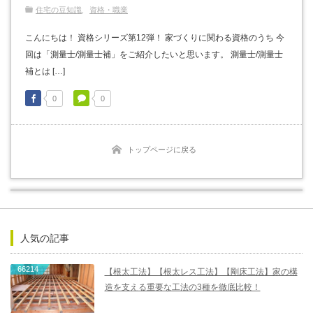
住宅の豆知識
資格・職業
こんにちは！ 資格シリーズ第12弾！ 家づくりに関わる資格のうち 今
回は「測量士/測量士補」をご紹介したいと思います。 測量士/測量士
補とは […]
0
0
トップページに戻る
人気の記事
66214
【根太工法】【根太レス工法】【剛床工法】家の構
造を支える重要な工法の3種を徹底比較！