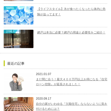
56893
【ライフスタイル】氷が食べたくなったら体内に危
険が迫ってます！
27912
網戸は本当に必要？網戸の用途と必要性をご紹介！
最近の記事
2021.01.07
まだ間に合う！最大４００万円以上お得になる『住宅
ローン控除』が延長されました！
2020.09.17
自分の家がいわゆる『欠陥住宅』ならないように気を
付けるためには？