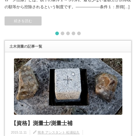
の額等から控除されるという制度です。--------------------条件１：所得[...]
続きを読む
1
2
3
4
5
土木測量
の記事一覧
【資格】測量士/測量士補
2015.11.11
熊本 アシスタント 松浦征久