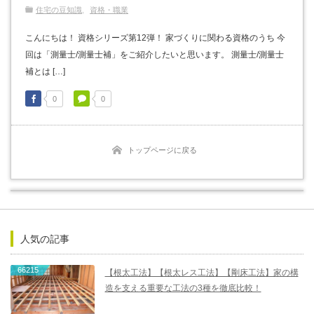
住宅の豆知識
資格・職業
こんにちは！ 資格シリーズ第12弾！ 家づくりに関わる資格のうち 今
回は「測量士/測量士補」をご紹介したいと思います。 測量士/測量士
補とは […]
0
0
トップページに戻る
人気の記事
66215
【根太工法】【根太レス工法】【剛床工法】家の構
造を支える重要な工法の3種を徹底比較！