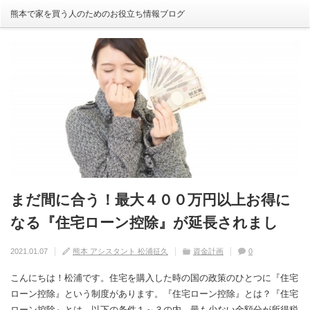
熊本で家を買う人のためのお役立ち情報ブログ
まだ間に合う！最大４００万円以上お得に
自分の家がいわゆる『欠陥住宅』ならない
建売住宅と注文住宅の寿命は違う！？
住宅の中でも熱中症にかかる！？原因や対
【火災保険】万が一の災害や事故の時にど
なる『住宅ローン控除』が延長されまし
ように気を付けるためには？
策は？
こまで補償されるの？
2020.08.29
熊本 アシスタント 松浦征久
住宅の豆知識
家づくり
0
た！
2020.09.17
2020.08.27
2020.07.11
熊本 アシスタント 松浦征久
熊本 アシスタント 松浦征久
熊本 アシスタント 松浦征久
住宅の豆知識
住宅の豆知識
家づくり
家づくり
2021.01.07
熊本 アシスタント 松浦征久
資金計画
0
0
ライフスタイル
0
住宅の豆知識
0
こんにちは！松浦です。住宅を購入した時の国の政策のひとつに『住宅
ローン控除』という制度があります。『住宅ローン控除』とは？『住宅
ローン控除』とは、以下の条件１～３の内、最も少ない金額分が所得税