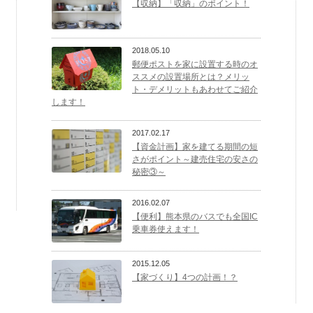
【収納】「収納」のポイント！
2018.05.10
郵便ポストを家に設置する時のオ
ススメの設置場所とは？メリッ
ト・デメリットもあわせてご紹介
します！
2017.02.17
【資金計画】家を建てる期間の短
さがポイント～建売住宅の安さの
秘密③～
2016.02.07
【便利】熊本県のバスでも全国IC
乗車券使えます！
2015.12.05
【家づくり】4つの計画！？