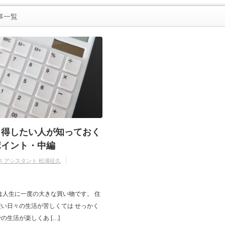
事一覧
】得したい人が知っておく
ポイント・中編
本 アシスタント 松浦征久
は人生に一度の大きな買い物です。 住
い日々の生活が苦しくては せっかく
の生活が楽しくあ […]