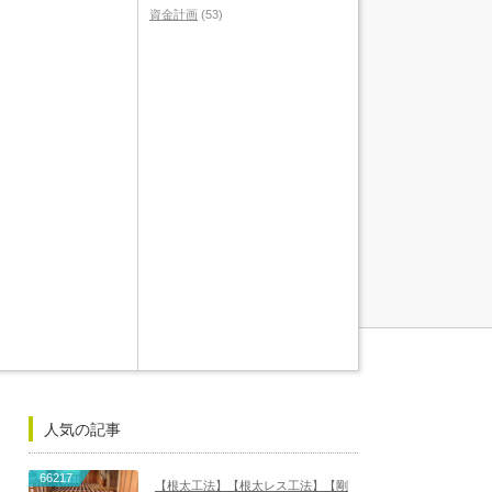
資金計画
(53)
人気の記事
66217
【根太工法】【根太レス工法】【剛