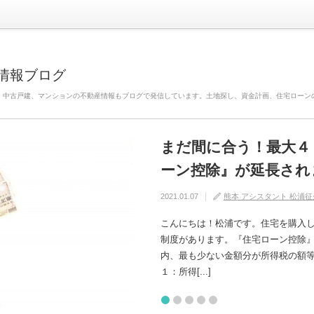
情報ブログ
、中古戸建、マンションの不動産情報もブログで発信しています。土地探し、資金計画、住宅ローン
まだ間に合う！最大４
自分の家がいわゆる『
建売住宅と注文住宅の
住宅の中でも熱中症に
【火災保険】万が一の
ーン控除』が延長され
けるためには？
れるの？
2020.08.29
2020.08.27
熊本 アシスタント 松浦征
熊本 アシスタント 松浦征
2021.01.07
2020.09.17
2020.07.11
熊本 アシスタント 松浦征
熊本 アシスタント 松浦征
熊本 アシスタント 松浦征
こんにちは！松浦です。住宅を購入
制度があります。『住宅ローン控除
内、最も少ない金額分が所得税の額等から控除さ
１：所得[...]
1
2
3
4
5