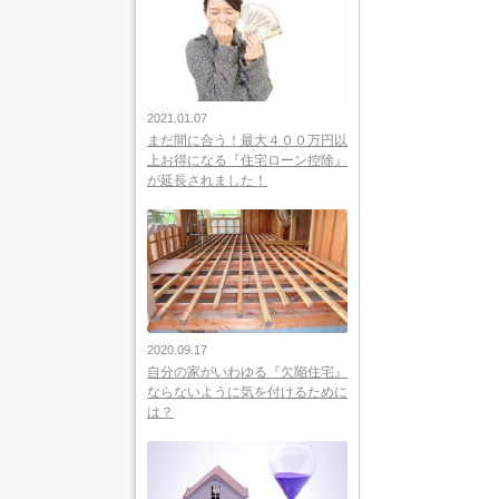
2021.01.07
まだ間に合う！最大４００万円以
上お得になる『住宅ローン控除』
が延長されました！
2020.09.17
自分の家がいわゆる『欠陥住宅』
ならないように気を付けるために
は？