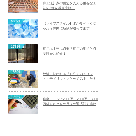
床工法】家の構造を支える重要な工
法の3種を徹底比較！
56893
【ライフスタイル】氷が食べたくな
ったら体内に危険が迫ってます！
27914
網戸は本当に必要？網戸の用途と必
要性をご紹介！
15596
外構に使われる『砂利』のメリッ
ト・デメリットまとめてみました！
12776
住宅ローンで2000万、2500万、3000
万借りたときの月々の返済額を比較