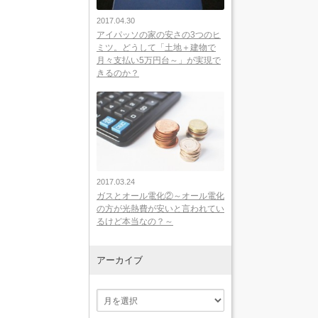
2017.04.30
アイパッソの家の安さの3つのヒ
ミツ。どうして「土地＋建物で
月々支払い5万円台～」が実現で
きるのか？
2017.03.24
ガスとオール電化②～オール電化
の方が光熱費が安いと言われてい
るけど本当なの？～
アーカイブ