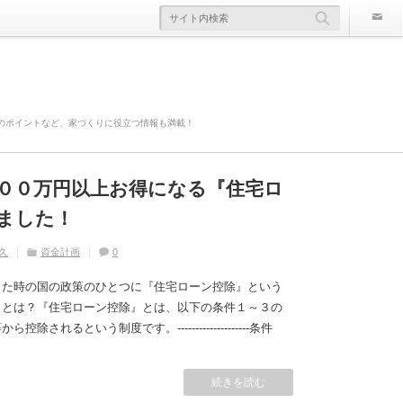
のポイントなど、家づくりに役立つ情報も満載！
００万円以上お得になる『住宅ロ
欠陥住宅』ならないように気を付
寿命は違う！？
かかる！？原因や対策は？
災害や事故の時にどこまで補償さ
ました！
久
久
住宅の豆知識
ライフスタイル
家づくり
住宅の豆知識
0
0
久
久
久
住宅の豆知識
資金計画
住宅の豆知識
家づくり
家づくり
0
0
0
した時の国の政策のひとつに『住宅ローン控除』という
』とは？『住宅ローン控除』とは、以下の条件１～３の
れるという制度です。--------------------条件
続きを読む