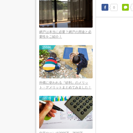
0
網戸は本当に必要？網戸の用途と必
要性をご紹介！
15596
外構に使われる『砂利』のメリッ
ト・デメリットまとめてみました！
12776