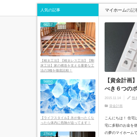
人気の記事
マイホーム
の記
66217
【根太工法】【根太レス工法】【剛
床工法】家の構造を支える重要な工
法の3種を徹底比較！
【資金計画
56893
べき６つの
2015.11.14
熊
資金計画
こんにちは！ 住宅
【ライフスタイル】氷が食べたくな
ったら体内に危険が迫ってます！
宅に多額のお金を使
の夢のマイホームで
27914