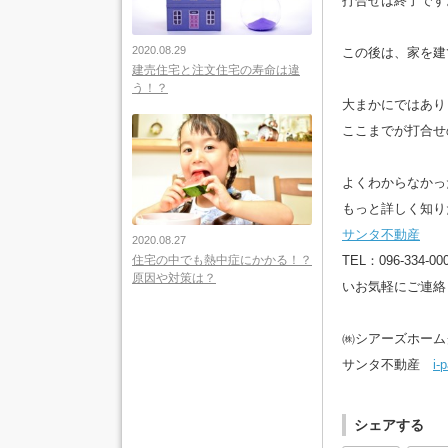
打合せは終了です
2020.08.29
この後は、家を建
建売住宅と注文住宅の寿命は違
う！？
大まかにではあり
ここまでが打合せ
よくわからなかっ
もっと詳しく知り
サンタ不動産
2020.08.27
TEL：096-334-00
住宅の中でも熱中症にかかる！？
原因や対策は？
いお気軽にご連絡
㈱シアーズホーム
サンタ不動産
i
シェアする