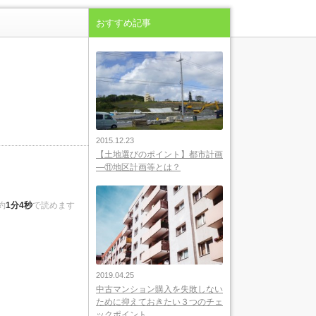
おすすめ記事
2015.12.23
【土地選びのポイント】都市計画
―⑪地区計画等とは？
約
1分4秒
で読めます
2019.04.25
中古マンション購入を失敗しない
ために抑えておきたい３つのチェ
ックポイント