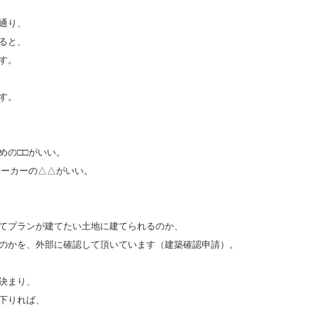
通り、
ると、
す。
す。
めの□□がいい。
メーカーの△△がいい。
てプランが建てたい土地に建てられるのか、
のかを、外部に確認して頂いています（建築確認申請）。
決まり、
下りれば、