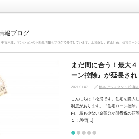
情報ブログ
、中古戸建、マンションの不動産情報もブログで発信しています。土地探し、資金計画、住宅ローン
まだ間に合う！最大４
自分の家がいわゆる『
建売住宅と注文住宅の
住宅の中でも熱中症に
【火災保険】万が一の
ーン控除』が延長され
けるためには？
れるの？
2020.08.29
2020.08.27
熊本 アシスタント 松浦征
熊本 アシスタント 松浦征
2021.01.07
2020.09.17
2020.07.11
熊本 アシスタント 松浦征
熊本 アシスタント 松浦征
熊本 アシスタント 松浦征
こんにちは！松浦です。住宅を購入
制度があります。『住宅ローン控除
内、最も少ない金額分が所得税の額等から控除さ
１：所得[...]
1
2
3
4
5