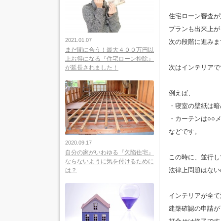
住宅ローン審査が
プランも出来上が
2021.01.07
次の段階に進みま
まだ間に合う！最大４００万円以
上お得になる『住宅ローン控除』
次はインテリアで
が延長されました！
例えば、
・寝室の壁紙は暗
・カーテンは○○
などです。
2020.09.17
自分の家がいわゆる『欠陥住宅』
この時に、並行し
ならないように気を付けるために
法律上問題はない
は？
インテリアが全て
建築確認の申請が