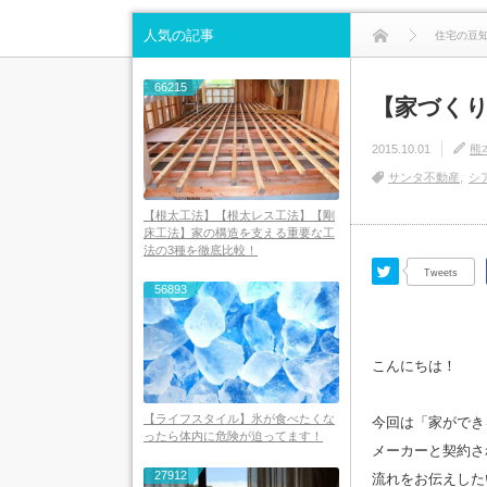
人気の記事
住宅の豆
66215
【家づく
2015.10.01
熊
サンタ不動産
シ
【根太工法】【根太レス工法】【剛
床工法】家の構造を支える重要な工
法の3種を徹底比較！
Twitter
Tweets
56893
こんにちは！
【ライフスタイル】氷が食べたくな
今回は「家ができ
ったら体内に危険が迫ってます！
メーカーと契約さ
27912
流れをお伝えした