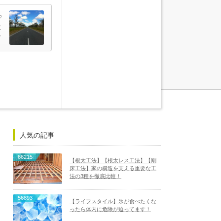
2
と
？
人気の記事
66215
【根太工法】【根太レス工法】【剛
床工法】家の構造を支える重要な工
法の3種を徹底比較！
56893
【ライフスタイル】氷が食べたくな
ったら体内に危険が迫ってます！