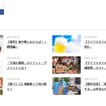
tter
Facebook
2016.06.03
2016.08.05
【便利】食中毒とおさらば！～
【ライフスタイ
調理編～
性R...
2020.06.18
2015.12.14
「片流れ屋根」のメリット・デ
【ライフスタイ
メリットとは？
減税率」のコト
2015.10.04
2017.07.23
【家づくり】地鎮祭って何の祭
【都市伝説】「
り？
する」は本当なの