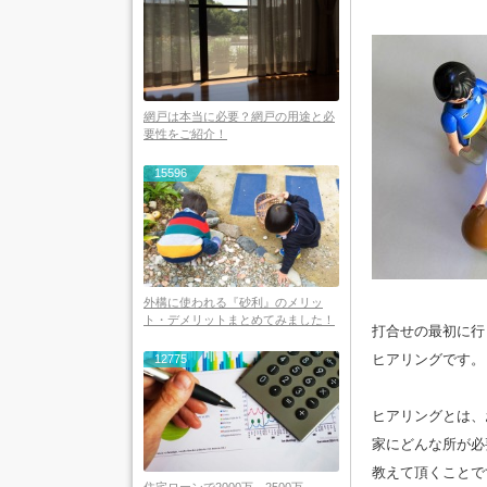
網戸は本当に必要？網戸の用途と必
要性をご紹介！
15596
外構に使われる『砂利』のメリッ
ト・デメリットまとめてみました！
打合せの最初に行
ヒアリングです。
12775
ヒアリングとは、
家にどんな所が必
教えて頂くことで