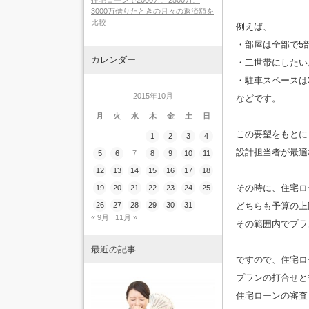
住宅ローンで2000万、2500万、
3000万借りたときの月々の返済額を
比較
例えば、
・部屋は全部で5
カレンダー
・二世帯にしたい
・駐車スペースは
2015年10月
などです。
月
火
水
木
金
土
日
この要望をもとに
1
2
3
4
設計担当者が最適
5
6
7
8
9
10
11
12
13
14
15
16
17
18
その時に、住宅ロ
19
20
21
22
23
24
25
どちらも予算の上
26
27
28
29
30
31
« 9月
11月 »
その範囲内でプラ
最近の記事
ですので、住宅ロ
プランの打合せと
住宅ローンの審査