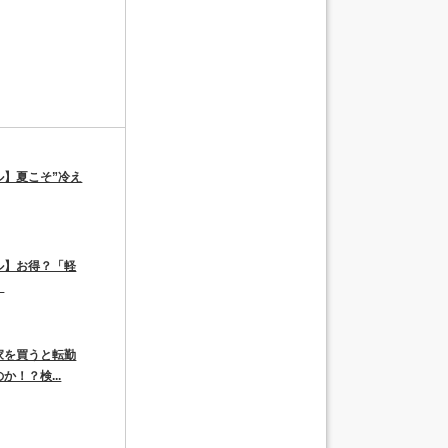
ル】夏こそ”冷え
ル】お得？「軽
。
家を買うと転勤
か！？検...