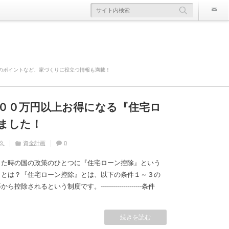
のポイントなど、家づくりに役立つ情報も満載！
００万円以上お得になる『住宅ロ
欠陥住宅』ならないように気を付
寿命は違う！？
かかる！？原因や対策は？
災害や事故の時にどこまで補償さ
ました！
久
久
住宅の豆知識
ライフスタイル
家づくり
住宅の豆知識
0
0
久
久
久
住宅の豆知識
資金計画
住宅の豆知識
家づくり
家づくり
0
0
0
した時の国の政策のひとつに『住宅ローン控除』という
』とは？『住宅ローン控除』とは、以下の条件１～３の
れるという制度です。--------------------条件
続きを読む