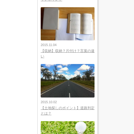
2015.11.04
【収納】収納？片付け？言葉の違
い
2015.10.02
【土地探しのポイント】道路判定
とは？