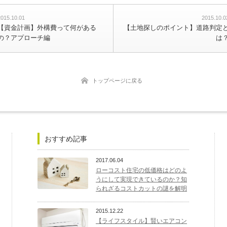
2015.10.01
2015.10.0
【資金計画】外構費って何がある
【土地探しのポイント】道路判定
の？アプローチ編
は
トップページに戻る
おすすめ記事
2017.06.04
ローコスト住宅の低価格はどのよ
うにして実現できているのか？知
られざるコストカットの謎を解明
2015.12.22
【ライフスタイル】賢いエアコン