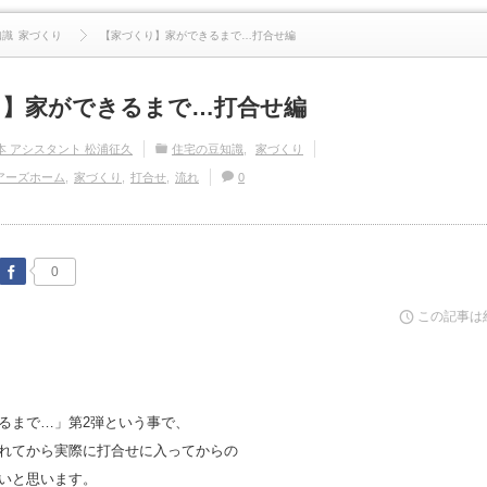
知識
家づくり
【家づくり】家ができるまで…打合せ編
り】家ができるまで…打合せ編
本 アシスタント 松浦征久
住宅の豆知識
家づくり
アーズホーム
家づくり
打合せ
流れ
0
Facebook
0
この記事は
るまで…」第2弾という事で、
れてから実際に打合せに入ってからの
いと思います。